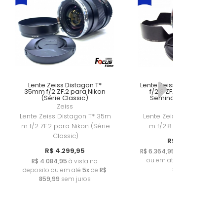
Lente Zeiss Distagon T*
Lente Zeiss Distagon T* 
35mm f/2 ZF.2 para Nikon
f/2.8 ZF.2 para Nikon F
(Série Classic)
Seminova (Impecável
Zeiss
ZEISS
Lente Zeiss Distagon T* 35m
Lente Zeiss Distagon T*
m f/2 ZF.2 para Nikon (Série
m f/2.8 ZF.2 para Nikon
Classic)
R$ 6.699,95
R$ 4.299,95
R$ 6.364,95
à vista no dep
ou em até
5x
de
R$ 1.339
R$ 4.084,95
à vista no
sem juros
deposito ou em até
5x
de
R$
859,99
sem juros
Lente Nikon AF-S
lm
DX 55-200mm F/4-
Ni
a
5.6G ED