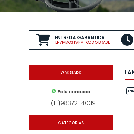
ENTREGA GARANTIDA
ENVIAMOS PARA TODO O BRASIL
LA
WhatsApp
Fale conosco
Lançamento
La
(11)98372-4009
CATEGORIAS