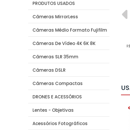
PRODUTOS USADOS
Lente Nikon Nikkor Z 24-
105mm f/ 4-7.1
Câmeras MirrorLess
NIKON
Lente Nikkor Z 24-105mm f/ 4
Câmeras Médio Formato Fujifilm
-7.1
R$ 4.258,95
Câmeras De Vídeo 4K 6K 8K
R
Câmeras SLR 35mm
R$ 4.046,00
à vista no
deposito ou em até
5x
de
R$
851,79
sem juros
Câmeras DSLR
Câmeras Compactas
US
DRONES E ACESSÓRIOS
Lentes - Objetivas
Acessórios Fotográficos