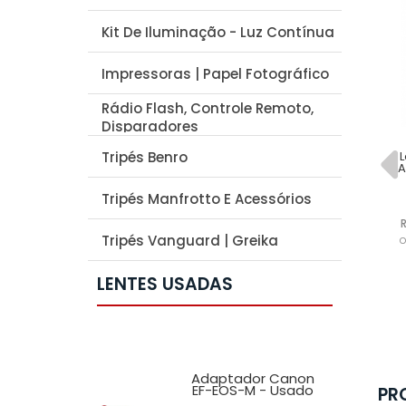
Kit De Iluminação - Luz Contínua
Impressoras | Papel Fotográfico
Rádio Flash, Controle Remoto,
Disparadores
Tripés Benro
Lente Nikon Nikkor 105mm
L
F/2.5 Ai-s Manual
A
NIKON
Tripés Manfrotto E Acessórios
Lente Nikon 105mm F/2.5 Ai-s
Manual
Tripés Vanguard | Greika
o
R$ 1.599,95
R$ 1.519,95
à vista no deposito
LENTES USADAS
ou em até
5x
de
R$ 319,99
sem
juros
ikon AF-S
Adaptador Canon
KOR 55-
EF-EOS-M - Usado
PR
f/4-5.6G