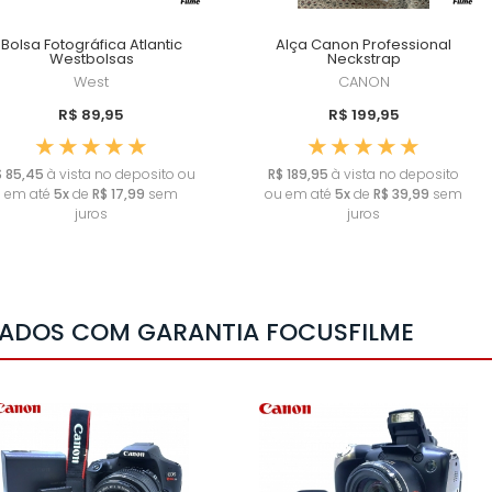
Bolsa Fotográfica Atlantic
Alça Canon Professional
Westbolsas
Neckstrap
West
CANON
R$ 89,95
R$ 199,95
$ 85,45
à vista no deposito ou
R$ 189,95
à vista no deposito
em até
5x
de
R$ 17,99
sem
ou em até
5x
de
R$ 39,99
sem
juros
juros
ADOS COM GARANTIA FOCUSFILME