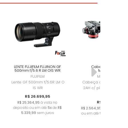
Teleobjetiva -
Usada
R$ 899,95
R$ 854,95
à vista no
R$
x
deposito ou em até
5x
dep
s
de
R$ 179,99
sem juros
de
LENTE FUJIFILM FUJINON GF
Cabeça Manfrotto
500mm f/5.6 R LM OIS WR
MVH502AH
FUJIFILM
MANFROTTO
Lente GF 500mm f/5.6R LM O
Cabeça de Alúminio M
A
IS WR
2AH c/ plate 504PLONG
orta 7Kg
R$ 26.699,95
R$ 2.699,95
R$ 25.364,95
à vista no
o
deposito ou em até
5x
de
R$
x
R$ 2.564,95
à vista no dep
5.339,99
sem juros
os
ou em até
5x
de
R$ 539,99
juros