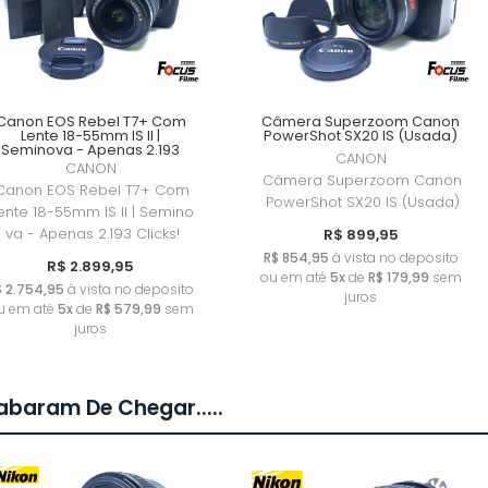
Canon EOS Rebel T7+ Com
Câmera Superzoom Canon
Lente 18-55mm IS II |
PowerShot SX20 IS (Usada)
Seminova - Apenas 2.193
CANON
Clicks!
CANON
Câmera Superzoom Canon
Canon EOS Rebel T7+ Com
PowerShot SX20 IS (Usada)
ente 18-55mm IS II | Semino
va - Apenas 2.193 Clicks!
R$ 899,95
R$ 854,95
à vista no deposito
R$ 2.899,95
ou em até
5x
de
R$ 179,99
sem
$ 2.754,95
à vista no deposito
juros
u em até
5x
de
R$ 579,99
sem
juros
baram De Chegar.....