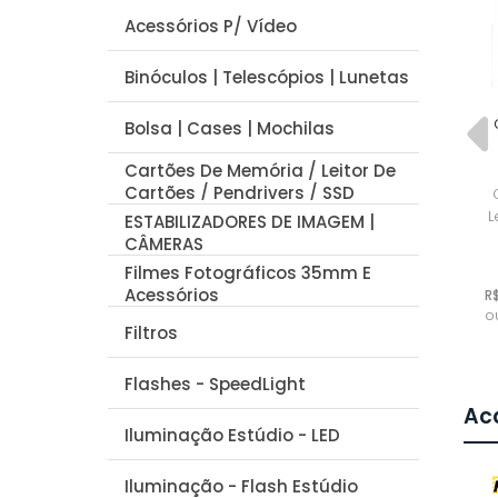
Acessórios P/ Vídeo
Binóculos | Telescópios | Lunetas
Câmera Canon PowerShot
Bolsa | Cases | Mochilas
G7 X Mark II – Seminova na
Caixa
Cartões De Memória / Leitor De
CANON
Cartões / Pendrivers / SSD
Câmera Canon PowerShot
G7 X Mark II
L
ESTABILIZADORES DE IMAGEM |
CÂMERAS
R$ 5.999,95
Filmes Fotográficos 35mm E
R$ 5.699,95
à vista no deposito
Acessórios
ou em até
5x
de
R$ 1.199,99
R
sem juros
o
Filtros
Flashes - SpeedLight
Aca
Iluminação Estúdio - LED
Iluminação - Flash Estúdio