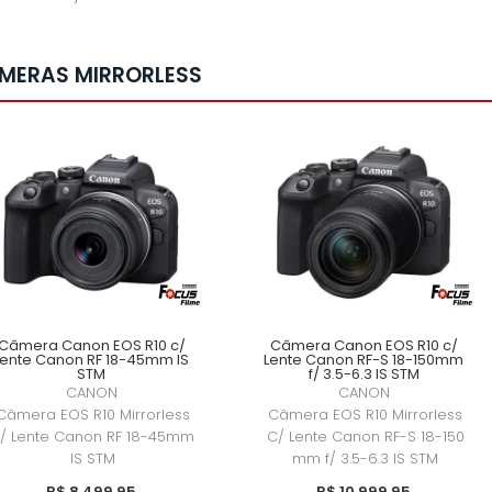
MERAS MIRRORLESS
Controle De Foco Black
Switcher Blackmagic 
magic Design
em SDI
R$ 2.699,95
R$ 2.999,95
R$ 2.564,95
à vista no
R$ 2.849,95
à vista n
deposito ou em até
5x
deposito ou em até
5
de
R$ 539,99
sem juros
de
R$ 599,99
sem jur
Câmera Canon EOS R10 c/
Câmera Canon EOS R10 c/
Lente Canon RF 18-45mm IS
Lente Canon RF-S 18-150mm
STM
f/ 3.5-6.3 IS STM
CANON
CANON
Câmera EOS R10 Mirrorless
Câmera EOS R10 Mirrorless
/ Lente Canon RF 18-45mm
C/ Lente Canon RF-S 18-150
IS STM
mm f/ 3.5-6.3 IS STM
Cartão de Memória Le
R$ 8.499,95
R$ 10.999,95