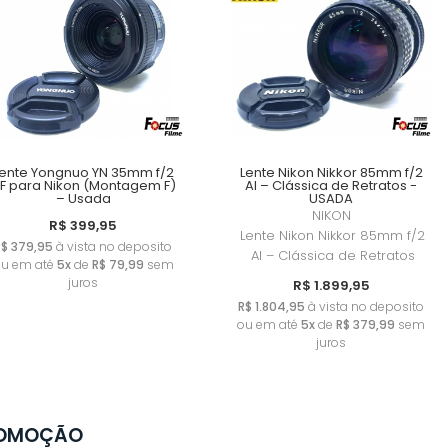
ente Yongnuo YN 35mm f/2
Lente Nikon Nikkor 85mm f/2
F para Nikon (Montagem F)
AI – Clássica de Retratos -
– Usada
USADA
NIKON
R$ 399,95
Lente Nikon Nikkor 85mm f/2
R$ 379,95
à vista no deposito
AI – Clássica de Retratos
u em até
5x
de
R$ 79,99
sem
juros
R$ 1.899,95
R$ 1.804,95
à vista no deposito
ou em até
5x
de
R$ 379,99
sem
juros
Lente Fujifilm XF
Lente 7Artisans
35mm f/2 R WR -
55mm f/1.4 Fujifi
OMOÇÃO
Usada
X - Impecável N