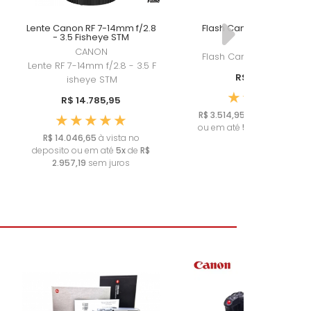
Lente Canon RF 7-14mm f/2.8
Flash Canon Speedlite E
- 3.5 Fisheye STM
CANON
CANON
Flash Canon Speedlite 
Lente RF 7-14mm f/2.8 - 3.5 F
R$ 3.699,95
isheye STM
R$ 14.785,95
R$ 3.514,95
à vista no depo
ou em até
5x
de
R$ 739,99
R$ 14.046,65
à vista no
juros
deposito ou em até
5x
de
R$
2.957,19
sem juros