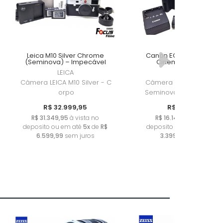
Leica M10 Silver Chrome
Canon EOS R5 C Mirrorl
(Seminova) – Impecável
Cinema - 50K Clicks
LEICA
CANON
Câmera LEICA M10 Silver - C
Câmera Canon EOS R5 
orpo
Seminova - Produto Us
R$ 32.999,95
R$ 16.999,95
R$ 31.349,95
à vista no
R$ 16.149,95
à vista no
deposito ou em até
5x
de
R$
deposito ou em até
5x
d
6.599,99
sem juros
3.399,99
sem juros