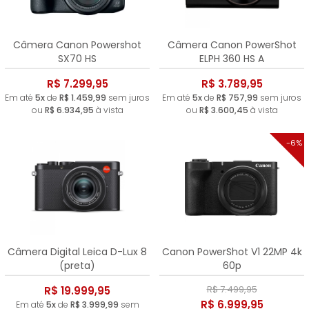
Câmera Canon Powershot
Câmera Canon PowerShot
SX70 HS
ELPH 360 HS A
R$ 7.299,95
R$ 3.789,95
Em até
5x
de
R$ 1.459,99
sem juros
Em até
5x
de
R$ 757,99
sem juros
ou
R$ 6.934,95
à vista
ou
R$ 3.600,45
à vista
-6%
Câmera Digital Leica D-Lux 8
Canon PowerShot V1 22MP 4k
(preta)
60p
R$ 7.499,95
R$ 19.999,95
R$ 6.999,95
Em até
5x
de
R$ 3.999,99
sem