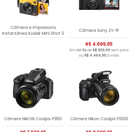
Câmera e Impressora
Câmera Sony ZV-1F
Instantânea Kodak Mini Shot 3
Retrô
R$ 4.699,95
Em até
5x
de
R$ 939,99
sem juros
ou
R$ 4.464,95
à vista
Câmera NIKON Coolpix P950
Câmera Nikon Coolpix P1000