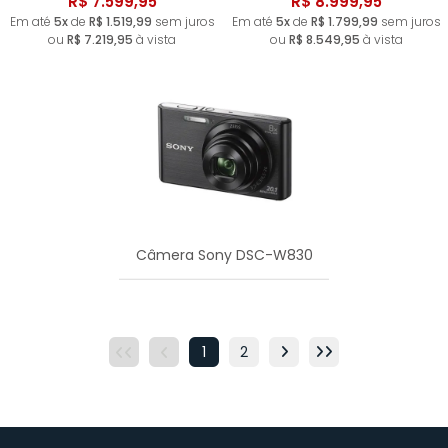
R$ 7.599,95
R$ 8.999,95
Em até
5x
de
R$ 1.519,99
sem juros
Em até
5x
de
R$ 1.799,99
sem juros
ou
R$ 7.219,95
à vista
ou
R$ 8.549,95
à vista
Câmera Sony DSC-W830
1
2