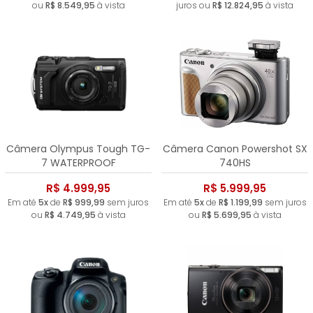
ou
R$ 8.549,95
à vista
juros ou
R$ 12.824,95
à vista
Câmera Olympus Tough TG-
Câmera Canon Powershot SX
7 WATERPROOF
740HS
R$ 4.999,95
R$ 5.999,95
Em até
5x
de
R$ 999,99
sem juros
Em até
5x
de
R$ 1.199,99
sem juros
ou
R$ 4.749,95
à vista
ou
R$ 5.699,95
à vista