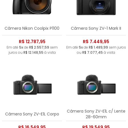
Câmera Nikon Coolpix P1100
Câmera Sony ZV-1 Mark II
R$ 12.787,95
R$ 7.449,95
Em até
5x
de
R$ 2.557,59
sem
Em até
5x
de
R$ 1.489,99
sem juros
juros ou
R$ 12.148,55
à vista
ou
R$ 7.077,45
à vista
Câmera Sony ZV-E1L c/ Lente
Câmera Sony ZV-E1L Corpo
28-60mm
R$ 16.549,95
R$ 19.549,95