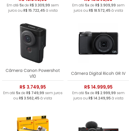
Em até
5x
de
R$ 3.309,99
sem
Em até
5x
de
R$ 3.909,99
sem
juros ou
R$ 15.722,45
à vista
juros ou
R$ 18.572,45
à vista
Câmera Canon Powershot
Câmera Digital Ricoh GR IV
V10
R$ 3.749,95
R$ 14.999,95
Em até
5x
de
R$ 749,99
sem juros
Em até
5x
de
R$ 2.999,99
sem
ou
R$ 3.562,45
à vista
juros ou
R$ 14.249,95
à vista