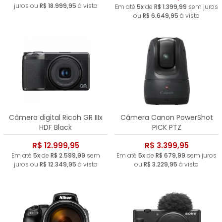
juros ou
R$ 18.999,95
à vista
Em até
5x
de
R$ 1.399,99
sem juros
ou
R$ 6.649,95
à vista
Câmera digital Ricoh GR IIIx
Câmera Canon PowerShot
HDF Black
PICK PTZ
R$ 12.999,95
R$ 3.399,95
Em até
5x
de
R$ 2.599,99
sem
Em até
5x
de
R$ 679,99
sem juros
juros ou
R$ 12.349,95
à vista
ou
R$ 3.229,95
à vista