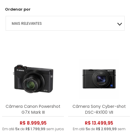
Ordenar por
MAIS RELEVANTES
MAIS VENDIDOS
MENOR PREÇO
MAIOR PREÇO
A - Z
Câmera Canon Powershot
Câmera Sony Cyber-shot
G7X Mark III
DSC-RX100 VII
R$ 8.999,95
R$ 13.499,95
Em até
5x
de
R$ 1.799,99
sem juros
Em até
5x
de
R$ 2.699,99
sem