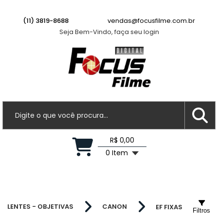
(11) 3819-8688
vendas@focusfilme.com.br
Seja Bem-Vindo, faça seu login
R$ 0,00
0 Item
LENTES - OBJETIVAS
CANON
EF FIXAS
Filtros