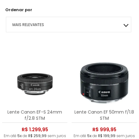
Ordenar por
MAIS RELEVANTES
MAIS VENDIDOS
MENOR PREÇO
MAIOR PREÇO
A - Z
Lente Canon EF-S 24mm
Lente Canon EF 50mm f/1.8
f/2.8 STM
STM
R$ 1.299,95
R$ 999,95
Em até
5x
de
R$ 259,99
sem juros
Em até
5x
de
R$ 199,99
sem juros