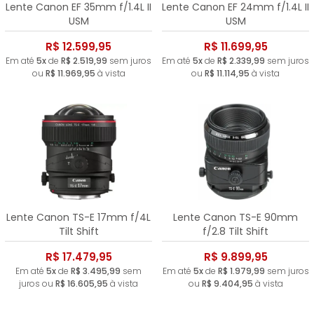
Lente Canon EF 35mm f/1.4L II
Lente Canon EF 24mm f/1.4L II
USM
USM
R$ 12.599,95
R$ 11.699,95
Em até
5x
de
R$ 2.519,99
sem juros
Em até
5x
de
R$ 2.339,99
sem juros
ou
R$ 11.969,95
à vista
ou
R$ 11.114,95
à vista
Lente Canon TS-E 17mm f/4L
Lente Canon TS-E 90mm
Tilt Shift
f/2.8 Tilt Shift
R$ 17.479,95
R$ 9.899,95
Em até
5x
de
R$ 3.495,99
sem
Em até
5x
de
R$ 1.979,99
sem juros
juros ou
R$ 16.605,95
à vista
ou
R$ 9.404,95
à vista