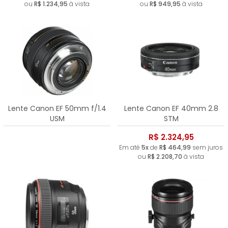
ou
R$ 1.234,95
à vista
ou
R$ 949,95
à vista
Lente Canon EF 50mm f/1.4
Lente Canon EF 40mm 2.8
USM
STM
R$ 2.324,95
Em até
5x
de
R$ 464,99
sem juros
ou
R$ 2.208,70
à vista