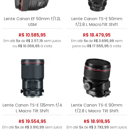
Lente Canon EF 50mm f/1.2L
Lente Canon TS-E 50mm
USM
f/2.8 L MacroTilt Shift
R$ 10.585,95
R$ 18.479,95
Em até
5x
de
R$ 2.117,19
sem juros
Em até
5x
de
R$ 3.695,99
sem
ou
R$ 10.056,65
à vista
juros ou
R$ 17.555,95
à vista
Lente Canon TS-E 135mm f/4
Lente Canon TS-E 90mm
L Macro Tilt Shift
f/2.8 L Macro Tilt Shift
R$ 19.554,95
R$ 18.919,95
Em até
5x
de
R$ 3.910,99
sem juros
Em até
5x
de
R$ 3.783,99
sem juros