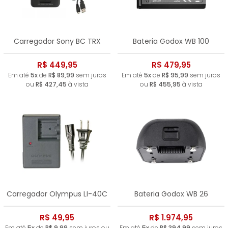
Carregador Sony BC TRX
Bateria Godox WB 100
R$ 449,95
R$ 479,95
Em até
5x
de
R$ 89,99
sem juros
Em até
5x
de
R$ 95,99
sem juros
ou
R$ 427,45
à vista
ou
R$ 455,95
à vista
Carregador Olympus LI-40C
Bateria Godox WB 26
R$ 49,95
R$ 1.974,95
Em até
5x
de
R$ 9,99
sem juros ou
Em até
5x
de
R$ 394,99
sem juros