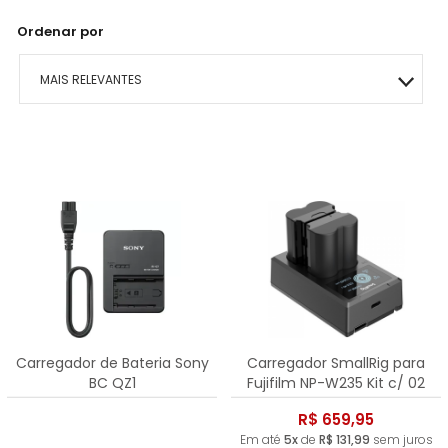
Ordenar por
MAIS RELEVANTES
MAIS VENDIDOS
MENOR PREÇO
MAIOR PREÇO
A - Z
Carregador de Bateria Sony
Carregador SmallRig para
BC QZ1
Fujifilm NP-W235 Kit c/ 02
baterias
R$ 659,95
Em até
5x
de
R$ 131,99
sem juros