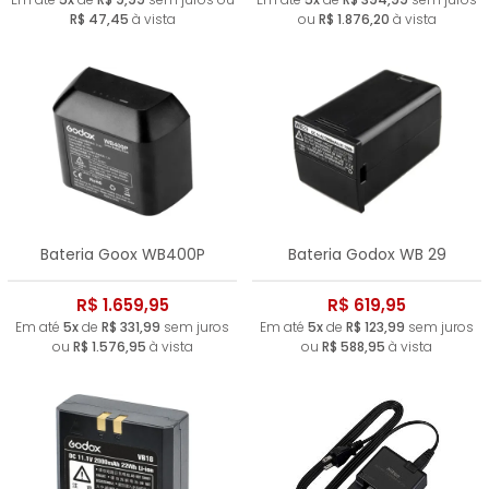
R$ 47,45
à vista
ou
R$ 1.876,20
à vista
Bateria Goox WB400P
Bateria Godox WB 29
R$ 1.659,95
R$ 619,95
Em até
5x
de
R$ 331,99
sem juros
Em até
5x
de
R$ 123,99
sem juros
ou
R$ 1.576,95
à vista
ou
R$ 588,95
à vista