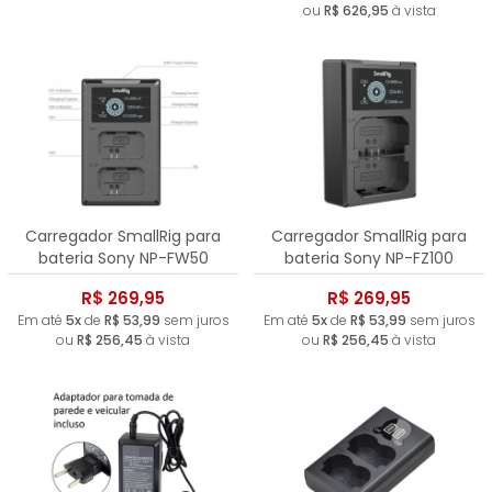
ou
R$ 626,95
à vista
Carregador SmallRig para
Carregador SmallRig para
bateria Sony NP-FW50
bateria Sony NP-FZ100
R$ 269,95
R$ 269,95
Em até
5x
de
R$ 53,99
sem juros
Em até
5x
de
R$ 53,99
sem juros
ou
R$ 256,45
à vista
ou
R$ 256,45
à vista