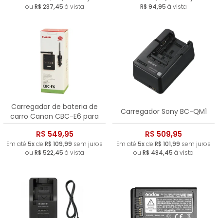
ou
R$ 237,45
à vista
R$ 94,95
à vista
Carregador de bateria de
Carregador Sony BC-QM1
carro Canon CBC-E6 para
bateria LP-E6
R$ 549,95
R$ 509,95
Em até
5x
de
R$ 109,99
sem juros
Em até
5x
de
R$ 101,99
sem juros
ou
R$ 522,45
à vista
ou
R$ 484,45
à vista