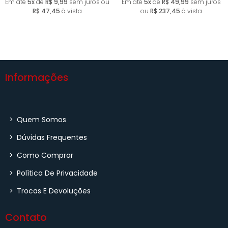
Em até
5x
de
R$ 9,99
sem juros ou
Em até
5x
de
R$ 49,99
sem juros
R$ 47,45
à vista
ou
R$ 237,45
à vista
Informações
>
Quem Somos
>
Dúvidas Frequentes
>
Como Comprar
>
Política De Privacidade
>
Trocas E Devoluções
Contato