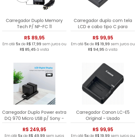
Carregador Duplo Memory
Carregador duplo com tela
Tech P/ NP-FC 11
LCD e cabo tipo C para
Bateria Fujifilm NP-W235 -
R$ 89,95
R$ 99,95
Usado
Em até
5x
de
R$ 17,99
sem juros ou
Em até
5x
de
R$ 19,99
sem juros ou
R$ 85,45
à vista
R$ 94,95
à vista
Carregador Duplo Power extra
Carregador Canon LC-E5
DQ 970 Micro USB p/ Sony -
Original - Usado
Semi Novo
R$ 249,95
R$ 99,95
Em até
5x
de
R$ 49,99
sem juros
Em até
5x
de
R$ 19,99
sem juros ou