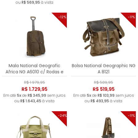
ou
R$ 569,95
à vista
-12%
-11%
Mala National Geografic
Bolsa National Geographic NG
Africa NG A6010 c/ Rodas e
A 8121
Alça Retrátil
R$ 1.979,95
R$ 589,95
R$ 1.729,95
R$ 519,95
Em até
5x
de
R$ 345,99
sem juros
Em até
5x
de
R$ 103,99
sem juros
ou
R$ 1.643,45
à vista
ou
R$ 493,95
à vista
-24%
-11%