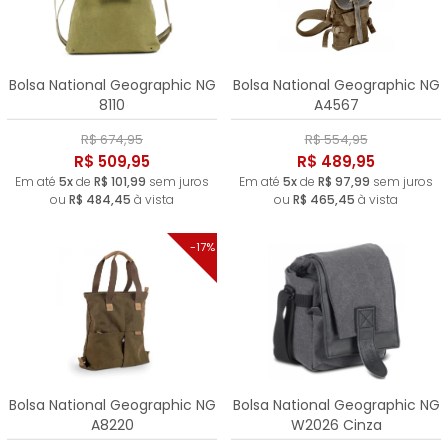
Bolsa National Geographic NG
Bolsa National Geographic NG
8110
A4567
R$ 674,95
R$ 554,95
R$ 509,95
R$ 489,95
Em até
5x
de
R$ 101,99
sem juros
Em até
5x
de
R$ 97,99
sem juros
ou
R$ 484,45
à vista
ou
R$ 465,45
à vista
-17%
Bolsa National Geographic NG
Bolsa National Geographic NG
A8220
W2026 Cinza