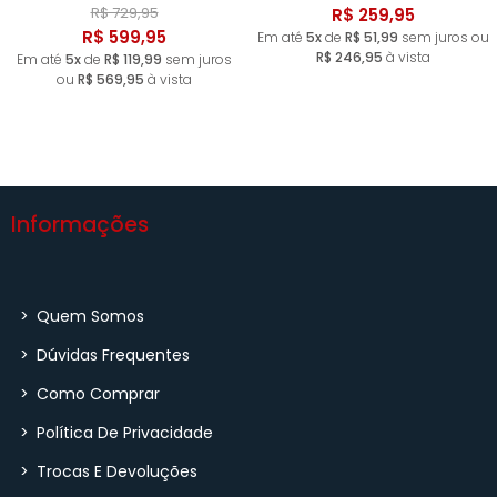
R$ 729,95
R$ 259,95
R$ 599,95
Em até
5x
de
R$ 51,99
sem juros ou
R$ 246,95
à vista
Em até
5x
de
R$ 119,99
sem juros
ou
R$ 569,95
à vista
Informações
>
Quem Somos
>
Dúvidas Frequentes
>
Como Comprar
>
Política De Privacidade
>
Trocas E Devoluções