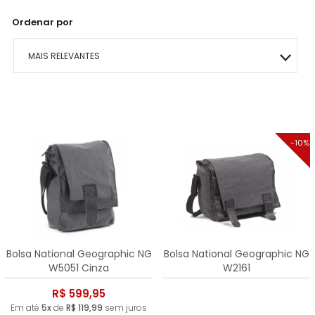
Ordenar por
MAIS RELEVANTES
MAIS VENDIDOS
MENOR PREÇO
-10%
MAIOR PREÇO
A - Z
Bolsa National Geographic NG
Bolsa National Geographic NG
W5051 Cinza
W2161
R$ 599,95
Em até
5x
de
R$ 119,99
sem juros