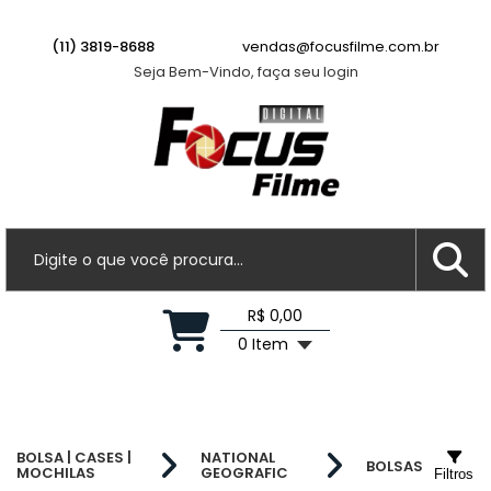
(11) 3819-8688
vendas@focusfilme.com.br
Seja Bem-Vindo, faça seu login
R$ 0,00
0 Item
BOLSA | CASES |
NATIONAL
BOLSAS
MOCHILAS
GEOGRAFIC
Filtros