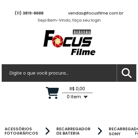
(11) 3819-8688
vendas@focusfilme.com.br
Seja Bem-Vindo, faça seu login
R$ 0,00
0 Item
ACESSÓRIOS
RECARREGADOR
RECARREGAD
FOTOGRÁFICOS
DE BATERIA
SONY
F