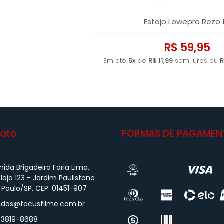
Estojo Lowepro Rezo 
R$ 59,95
Em até
5x
de
R$ 11,99
sem juros ou
R
ato
FORMAS DE PAGAMEN
ida Brigadeiro Faria Lima,
 loja 123 - Jardim Paulistano
 Paulo/SP. CEP: 01451-907
das@focusfilme.com.br
) 3819-8688