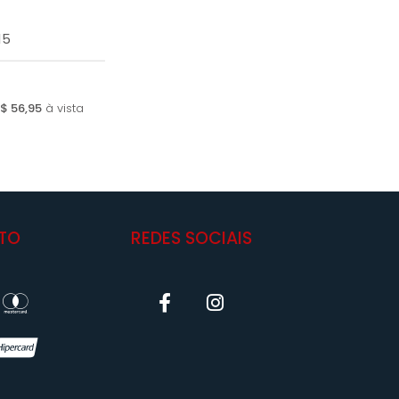
15
$ 56,95
à vista
TO
REDES SOCIAIS