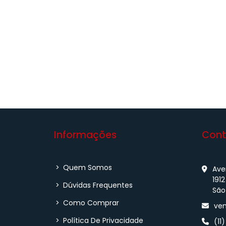
Informações
Cont
>
Quem Somos
Aven
1912
>
Dúvidas Frequentes
São
>
Como Comprar
ven
>
Política De Privacidade
(11