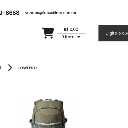
19-8688
vendas@focusfilme.com.br
R$ 0,00
0 Item
S
LOWEPRO