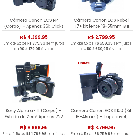
Câmera Canon EOS RP
Câmera Canon EOS Rebel
(Corpo) – Apenas 36k Clicks
T7+ kit lente 18-55mm IS II
(Kit Premium) – Impecável,
R$ 4.399,95
R$ 2.799,95
6.354 Clicks!
Em até
5x
de
R$ 879,99
sem juros
Em até
5x
de
R$ 559,99
sem juros
ou
R$ 4.179,95
à vista
ou
R$ 2.659,95
à vista
Sony Alpha a7 III (Corpo) –
Câmera Canon EOS R100 (Kit
Estado de Zero! Apenas 722
18-45mm) – Impecável,
Clicks
Apenas 5.000 Clicks
R$ 8.999,95
R$ 3.799,95
Em até
5x
de
R$ 1.799,99
sem juros
Em até
5x
de
R$ 759,99
sem juros