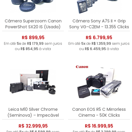
Câmera Superzoom Canon
Câmera Sony A7S II + Grip
PowerShot SX20 IS (Usada)
Sony VG-C2EM - 13.355 Clicks
R$ 899,95
R$ 6.799,95
Em até
5x
de
R$ 179,99
sem juros
Em até
5x
de
R$ 1.359,99
sem juros
ou
R$ 854,95
à vista
ou
R$ 6.459,95
à vista
Leica M10 Silver Chrome
Canon EOS R5 C Mirrorless
(Seminova) – Impecável
Cinema - 50K Clicks
R$ 32.999,95
R$ 16.999,95
Em até
5x
de
R$ 6.599,99
sem
Em até
5x
de
R$ 3.399,99
sem