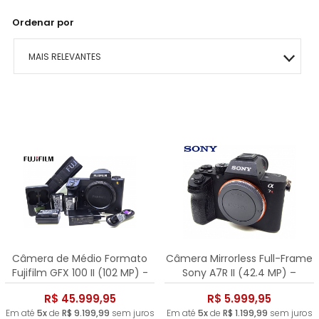
Ordenar por
MAIS RELEVANTES
MAIS VENDIDOS
MENOR PREÇO
MAIOR PREÇO
A - Z
Câmera de Médio Formato
Câmera Mirrorless Full-Frame
Fujifilm GFX 100 II (102 MP) -
Sony A7R II (42.4 MP) –
Seminova
Apenas 9.354 Cliques!
R$ 45.999,95
R$ 5.999,95
Em até
5x
de
R$ 9.199,99
sem juros
Em até
5x
de
R$ 1.199,99
sem juros