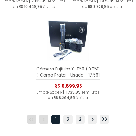
Em até
5x
de
R$ 2.199,99
sem juros
Em até
5x
de
R$ 1.879,99
sem juros
ou
R$ 10.449,95
à vista
ou
R$ 8.929,95
à vista
Câmera Fujifilm X-T50 ( XT50
) Corpo Prata - Usada - 17.561
Cliques
R$ 8.699,95
Em até
5x
de
R$ 1.739,99
sem juros
ou
R$ 8.264,95
à vista
1
2
3