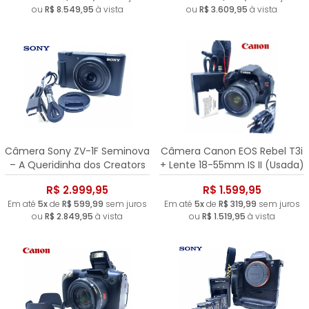
ou
R$ 8.549,95
à vista
ou
R$ 3.609,95
à vista
Câmera Sony ZV-1F Seminova
Câmera Canon EOS Rebel T3i
– A Queridinha dos Creators
+ Lente 18-55mm IS II (Usada)
17.345 Clicks
R$ 2.999,95
R$ 1.599,95
Em até
5x
de
R$ 599,99
sem juros
Em até
5x
de
R$ 319,99
sem juros
ou
R$ 2.849,95
à vista
ou
R$ 1.519,95
à vista