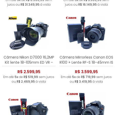
juros ou
R$ 31.349,95
à vista
juros ou
R$ 16.149,95
à vista
Câmera Nikon D7000 16,2MP
Câmera Mirrorless Canon EOS
Kit lente 18-105mm ED VR -
R100 + Lente RF-S 18-45mm IS
21.473 Clicks
STM | 10.350 Clicks
R$ 2.599,95
R$ 3.599,95
Em até
5x
de
R$ 519,99
sem juros
Em até
5x
de
R$ 719,99
sem juros
ou
R$ 2.469,95
à vista
ou
R$ 3.419,95
à vista