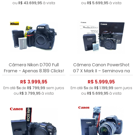
ou
R$ 43.699,95
à vista
ou
R$ 5.699,95
à vista
Câmera Nikon D700 Full
Câmera Canon PowerShot
Frame - Apenas 8.189 Clicks!
G7 X Mark II – Seminova na
Caixa
R$ 3.999,95
R$ 5.999,95
Em até
5x
de
R$ 799,99
sem juros
Em até
5x
de
R$ 1.199,99
sem juros
ou
R$ 3.799,95
à vista
ou
R$ 5.699,95
à vista