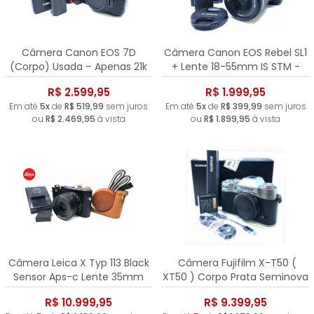
Câmera Canon EOS 7D
Câmera Canon EOS Rebel SL1
(Corpo) Usada – Apenas 21k
+ Lente 18-55mm IS STM -
Cliques
Apenas 7.655 Cliques!
R$ 2.599,95
R$ 1.999,95
Em até
5x
de
R$ 519,99
sem juros
Em até
5x
de
R$ 399,99
sem juros
ou
R$ 2.469,95
à vista
ou
R$ 1.899,95
à vista
Câmera Leica X Typ 113 Black
Câmera Fujifilm X-T50 (
Sensor Aps-c Lente 35mm
XT50 ) Corpo Prata Seminova
F/1.7 Summilux - Usada
- Apenas 2.830 Cliques
R$ 10.999,95
R$ 9.399,95