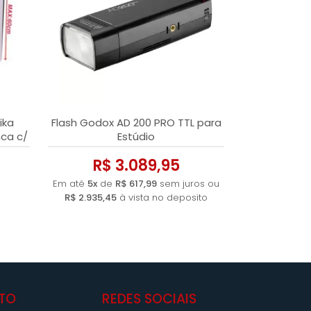
ika
Flash Godox AD 200 PRO TTL para
ca c/
Estúdio
R$ 3.089,95
Em até
5x
de
R$ 617,99
sem juros ou
R$ 2.935,45
à vista no deposito
TO
REDES SOCIAIS