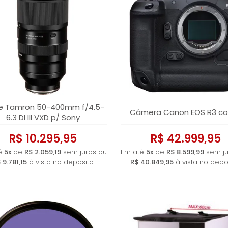
e Tamron 50-400mm f/4.5-
Câmera Canon EOS R3 co
6.3 DI III VXD p/ Sony
R$ 10.295,95
R$ 42.999,95
é
5x
de
R$ 2.059,19
sem juros ou
Em até
5x
de
R$ 8.599,99
sem ju
 9.781,15
à vista no deposito
R$ 40.849,95
à vista no depo