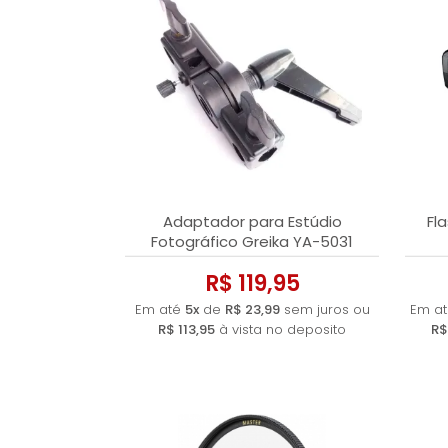
Adaptador para Estúdio
Fl
Fotográfico Greika YA-5031
R$ 119,95
Em até
5x
de
R$ 23,99
sem juros ou
Em a
R$ 113,95
à vista no deposito
R$