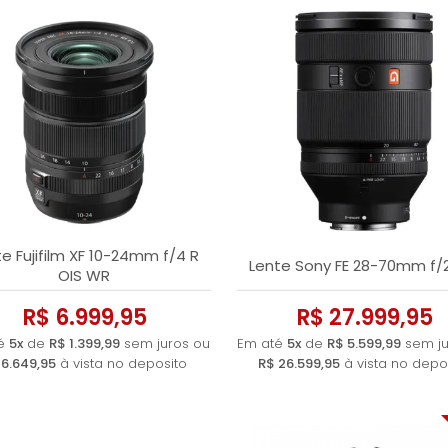
e Fujifilm XF 10-24mm f/4 R
Lente Sony FE 28-70mm f/
OIS WR
R$ 6.999,95
R$ 27.999,95
té
5x
de
R$ 1.399,99
sem juros ou
Em até
5x
de
R$ 5.599,99
sem ju
 6.649,95
à vista no deposito
R$ 26.599,95
à vista no depo