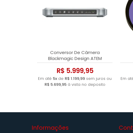
Conversor De Câmera
Blackmagic Design ATEM
R$ 5.999,95
Em até
5x
de
R$ 1.199,99
sem juros ou
Em at
R$ 5.699,95
à vista no deposito
Informações
Cont