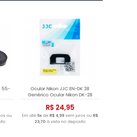
R 55-
Ocular Nikon JJC EN-DK 28
R
Genérico Ocular Nikon DK-28
R$ 24,95
os ou
Em até
5x
de
R$ 4,99
sem juros ou
R$
ito
23,70
à vista no deposito