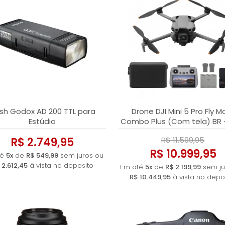
ash Godox AD 200 TTL para
Drone DJI Mini 5 Pro Fly M
Estúdio
Combo Plus (Com tela) BR 
Anatel
R$ 2.749,95
R$ 11.599,95
R$ 10.999,95
té
5x
de
R$ 549,99
sem juros ou
 2.612,45
à vista no deposito
Em até
5x
de
R$ 2.199,99
sem ju
R$ 10.449,95
à vista no depo