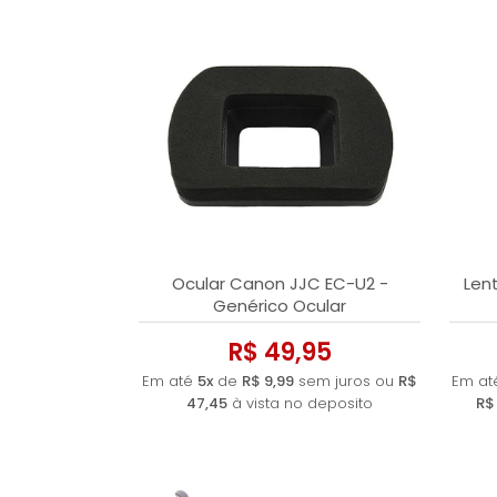
Ocular Canon JJC EC-U2 -
Lent
Genérico Ocular
R$ 49,95
Em até
5x
de
R$ 9,99
sem juros ou
R$
Em a
47,45
à vista no deposito
R$