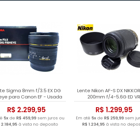
te Sigma 8mm f/3.5 EX DG
Lente Nikon AF-S DX NIKKO
heye para Canon EF - Usada
200mm f/4-5.6G ED V
R$ 2.299,95
R$ 1.299,95
té
5x
de
R$ 459,99
sem juros ou
Em até
5x
de
R$ 259,99
sem jur
 2.184,95
à vista no deposito
R$ 1.234,95
à vista no depos