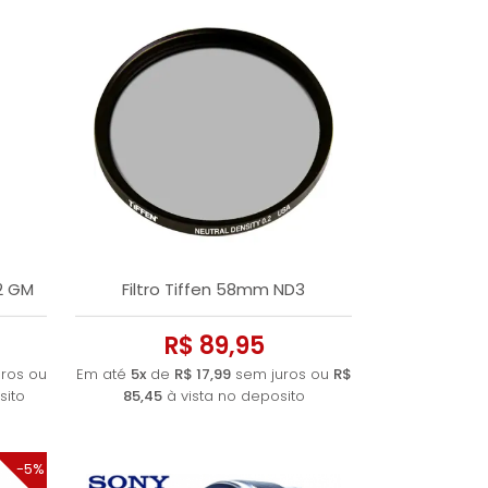
2 GM
Filtro Tiffen 58mm ND3
R$ 89,95
ros ou
Em até
5x
de
R$ 17,99
sem juros ou
R$
sito
85,45
à vista no deposito
-5%