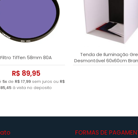
Tenda de Iluminação Gre
Filtro Tiffen 58mm 80A
Desmontável 60x60cm Bran
04 Fundos
R$ 89,95
é
5x
de
R$ 17,99
sem juros ou
R$
85,45
à vista no deposito
ato
FORMAS DE PAGAMEN