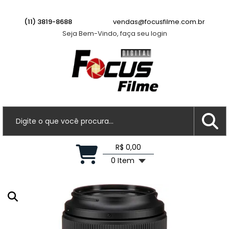
Ana P.
acabou de comprar!
Lente Fujifilm XF 23mm f/2.8 R WR
(11) 3819-8688
vendas@focusfilme.com.br
Seja Bem-Vindo, faça seu login
Há 1 hora
R$ 0,00
0 Item