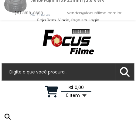
Ana P.
acabou de comprar!
Lente Fujifilm XF 23mm f/2.8 R WR
(11) 3819-8688
vendas@focusfilme.com.br
Seja Bem-Vindo, faça seu login
Há 7 horas
R$ 0,00
0 Item