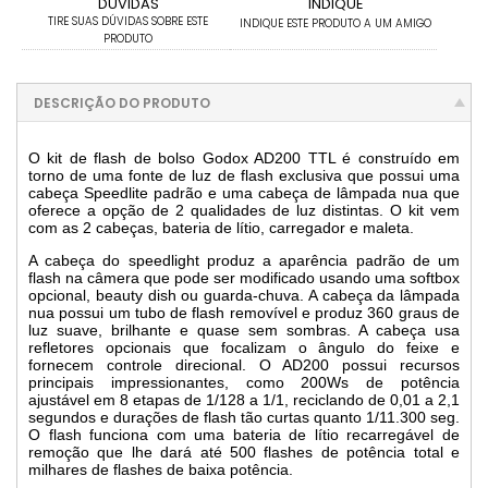
DÚVIDAS
INDIQUE
TIRE SUAS DÚVIDAS SOBRE ESTE
INDIQUE ESTE PRODUTO A UM AMIGO
PRODUTO
DESCRIÇÃO DO PRODUTO
O kit de flash de bolso Godox AD200 TTL é construído em
torno de uma fonte de luz de flash exclusiva que possui uma
cabeça Speedlite padrão e uma cabeça de lâmpada nua que
oferece a opção de 2 qualidades de luz distintas. O kit vem
com as 2 cabeças, bateria de lítio, carregador e maleta.
A cabeça do speedlight produz a aparência padrão de um
flash na câmera que pode ser modificado usando uma softbox
opcional, beauty dish ou guarda-chuva. A cabeça da lâmpada
nua possui um tubo de flash removível e produz 360 graus de
luz suave, brilhante e quase sem sombras. A cabeça usa
refletores opcionais que focalizam o ângulo do feixe e
fornecem controle direcional. O AD200 possui recursos
principais impressionantes, como 200Ws de potência
ajustável em 8 etapas de 1/128 a 1/1, reciclando de 0,01 a 2,1
segundos e durações de flash tão curtas quanto 1/11.300 seg.
O flash funciona com uma bateria de lítio recarregável de
remoção que lhe dará até 500 flashes de potência total e
milhares de flashes de baixa potência.