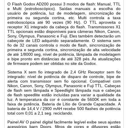
O Flash Godox AD200 possui 3 modos de flash: Manual, TTL
e Multi (estroboscópico). Saídas manuais a escolha do
usuário de potência, luz de modelagem, sincronização de
primeira ou segunda cortina, etc. Multi controla a taxa
estroboscópica até 90 vezes (90 Hz). O TTL aproveita o
receptor X1 integrado da cabeça do flash. Transmissores X1
TTL opcionais estão disponíveis para câmeras Nikon, Canon,
Sony, Olympus, Panasonic e Fuji. Eles também detectarão um
cabeçote de LED adquirido separadamente. O sistema sem
fio de 32 canais controla o modo de flash, sincronização de
primeira e segunda cortina, sincronização de alta velocidade
de até 1/8000 seg, nível de potência, lâmpada de modelagem
e bipe pronto em distâncias de até 328 pés. As atualizações
de firmware podem ser obtidas no site da Godox.
Sistema X sem fio integrado de 2,4 GHz Receptor sem fio
integrado: nível de potência de disparo de controle, bipe de
alerta com transmissor sem fio opcional. Compatível com
Nikon, Canon, Sony, Olympus, Panasonic e Fuji TTL. Cabeças
de flash sem lâmpada e Speedlight lâmpada nua e cabeças
de flash speedlite estão incluídas para variar a qualidade da
luz. A temperatura da cor é constante de 5600K em toda a
faixa de potência. Bateria de Lítio de Grande Capacidade. A
bateria de 14,4 V / 2900 mAH recebe 500 flashes de potência
total com 0,01 a 2,1 seg. reciclando.
Painel AV O painel digital facilmente legível exibe seus ajustes
acessórios barn Doors, filtros de cores e difusores estão