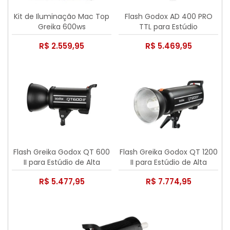
Kit de Iluminação Mac Top
Flash Godox AD 400 PRO
Greika 600ws
TTL para Estúdio
R$ 2.559,95
R$ 5.469,95
Flash Greika Godox QT 600
Flash Greika Godox QT 1200
II para Estúdio de Alta
II para Estúdio de Alta
Velocidade Capacidade
Velocidade Capacidade
R$ 5.477,95
R$ 7.774,95
600W 110 ou 220V - não é
1200w 110 ou 220w não é
Bivolt
Bivolt