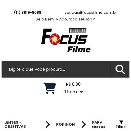
(11) 3819-8688
vendas@focusfilme.com.br
Seja Bem-Vindo, faça seu login
R$ 0,00
0 Item
LENTES -
PARA
ROKINON
OBJETIVAS
NIKON
Filtros