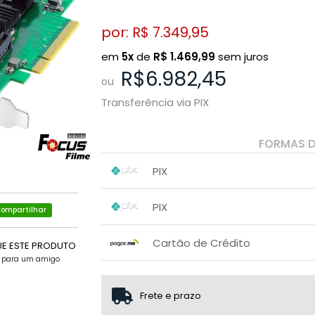
por: R$
7.349,95
em
5x
de
R$
1.469,99
sem juros
R$6.982,45
ou
Transferência via PIX
FORMAS 
PIX
1x sem juros de R$ 6.982,45
.
.
.
.
PIX
.
.
ompartilhar
1x sem juros de R$ 6.982,45
.
.
.
.
Cartão de Crédito
.
UE ESTE PRODUTO
.
e para um amigo
1x sem juros de R$ 7.349,95
2x sem juros de R$ 3.674,98
Frete e prazo
3x sem juros de R$ 2.449,98
.