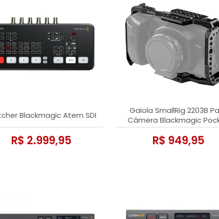
Gaiola SmallRig 2203B P
tcher Blackmagic Atem SDI
Câmera Blackmagic Poc
Cinema Camera 6K/4
R$ 2.999,95
R$ 949,95