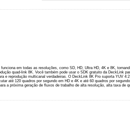
.
funciona em todas as resoluções, como SD, HD, Ultra HD, 4K e 8K, tornando-
odução quad-link 8K. Você também pode usar o SDK gratuito da DeckLink para
ura e reprodução multicanal verdadeiras. O DeckLink 8K Pro suporta YUV 4:2:
cutar até 120 quadros por segundo em HD e 4K e até 60 quadros por segund
ra a próxima geração de fluxos de trabalho de alta resolução, alta taxa de q