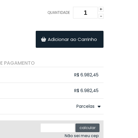
+
QUANTIDADE
-
Adicionar ao Carrinho
DE PAGAMENTO
R$ 6.982,45
.
.
.
.
R$ 6.982,45
.
.
.
.
.
Parcelas
.
4x sem juros de R$ 1.837,49
.
.
5x sem juros de R$ 1.469,99
.
calcular
.
Não sei meu cep
.