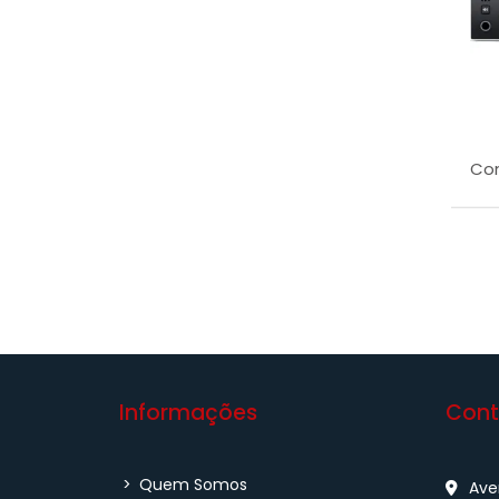
Con
Informações
Cont
>
Quem Somos
Aven