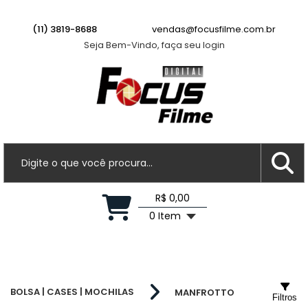
(11) 3819-8688
vendas@focusfilme.com.br
Seja Bem-Vindo, faça seu login
R$ 0,00
0 Item
BOLSA | CASES | MOCHILAS
MANFROTTO
Filtros