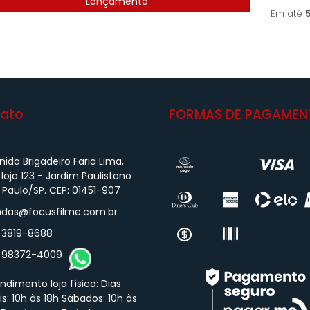
Lançamento
Em até
5
ato
FORMAS DE PAGAMEN
ida Brigadeiro Faria Lima,
 loja 123 - Jardim Paulistano
 Paulo/SP. CEP: 01451-907
das@focusfilme.com.br
) 3819-8688
) 98372-4009
ndimento loja física: Dias
is: 10h às 18h Sábados: 10h às