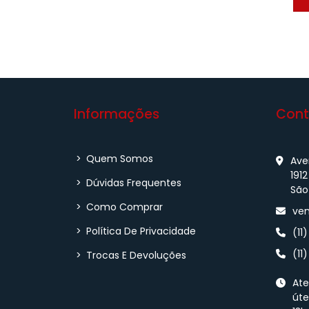
Informações
Cont
>
Quem Somos
Aven
1912
>
Dúvidas Frequentes
São
>
Como Comprar
ven
>
Política De Privacidade
(11
(11
>
Trocas E Devoluções
Ate
úte