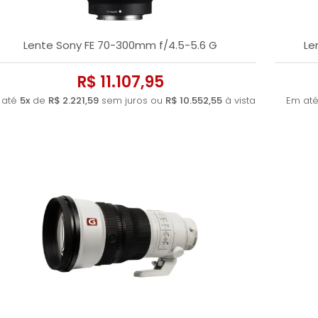
Lente Sony FE 70-300mm f/4.5-5.6 G
Le
R$ 11.107,95
 até
5x
de
R$ 2.221,59
sem juros ou
R$ 10.552,55
à vista
Em at