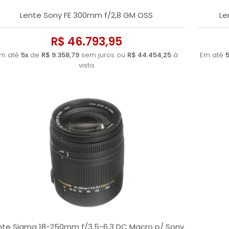
Lente Sony FE 300mm f/2,8 GM OSS
Le
R$ 46.793,95
m até
5x
de
R$ 9.358,79
sem juros ou
R$ 44.454,25
à
Em até
5
vista
nte Sigma 18-250mm f/3.5-6.3 DC Macro p/ Sony