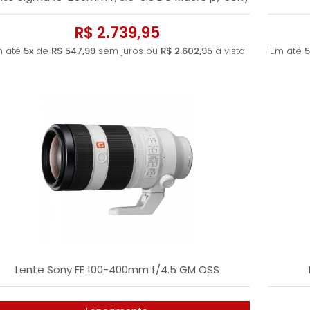
R$ 2.739,95
m até
5x
de
R$ 547,99
sem juros ou
R$ 2.602,95
à vista
Em até
5
Lente Sony FE 100-400mm f/4.5 GM OSS