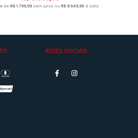
x
de
R$ 1.799,99
sem juros ou
R$ 8.549,95
à vista
TO
REDES SOCIAIS