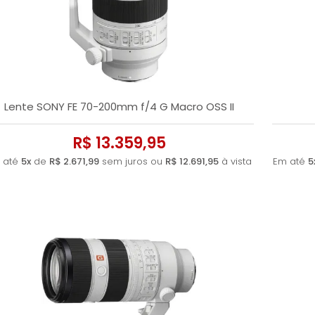
Lente SONY FE 70-200mm f/4 G Macro OSS II
R$ 13.359,95
 até
5x
de
R$ 2.671,99
sem juros ou
R$ 12.691,95
à vista
Em até
5