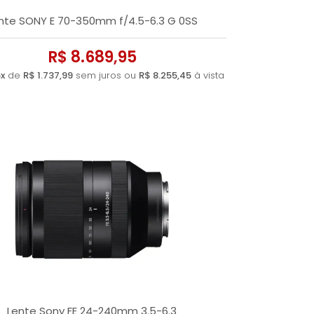
nte SONY E 70-350mm f/4.5-6.3 G 0SS
R$ 8.689,95
x
de
R$ 1.737,99
sem juros ou
R$ 8.255,45
à vista
Lente Sony FE 24-240mm 3.5-6.3