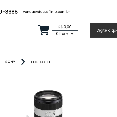
19-8688
vendas@focusfilme.com.br
R$ 0,00
0 Item
SONY
TELE-FOTO