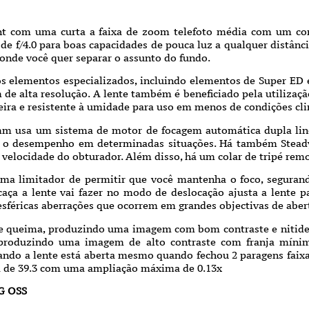
t com uma curta a faixa de zoom telefoto média com um co
 f/4.0 para boas capacidades de pouca luz a qualquer distância
s onde você quer separar o assunto do fundo.
os elementos especializados, incluindo elementos de Super ED e
 de alta resolução. A lente também é beneficiado pela utiliza
eira e resistente à umidade para uso em menos de condições cli
m usa um sistema de motor de focagem automática dupla linear
r o desempenho em determinadas situações. Há também Steady
 velocidade do obturador. Além disso, há um colar de tripé rem
ma limitador de permitir que você mantenha o foco, segurand
caça a lente vai fazer no modo de deslocação ajusta a lente 
 esféricas aberrações que ocorrem em grandes objectivas de aber
 e queima, produzindo uma imagem com bom contraste e nitidez
, produzindo uma imagem de alto contraste com franja míni
ndo a lente está aberta mesmo quando fechou 2 paragens faixa d
a de 39.3 com uma ampliação máxima de 0.13x
 G OSS