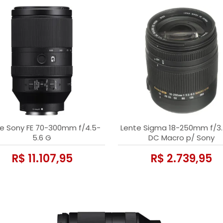
e Sony FE 70-300mm f/4.5-
Lente Sigma 18-250mm f/3.
5.6 G
DC Macro p/ Sony
R$ 11.107,95
R$ 2.739,95