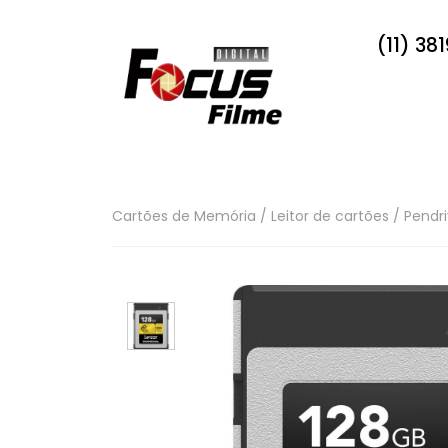
(11) 38
Cartões de Memória / Leitor de cartões / Pendri