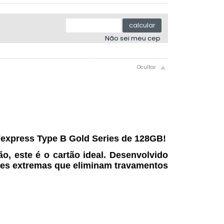
4x sem juros de R$ 374,99
.
.
5x sem juros de R$ 299,99
.
calcular
.
Não sei meu cep
.
Fexpress Type B Gold Series de 128GB!
, este é o cartão ideal. Desenvolvido
des extremas que eliminam travamentos