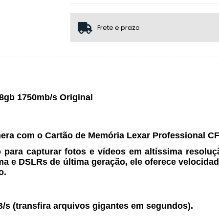
1x sem juros de R$ 1.499,95
2x sem juros de R$ 749,98
Frete e prazo
3x sem juros de R$ 499,98
.
.
8gb 1750mb/s Original
mera com o Cartão de Memória Lexar Professional C
ra capturar fotos e vídeos em altíssima resolução
ma e DSLRs de última geração, ele oferece velocida
o.
B/s
(transfira arquivos gigantes em segundos).