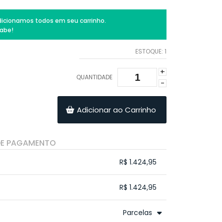
icionamos todos em seu carrinho.
abe!
ESTOQUE:
1
+
QUANTIDADE
-
Adicionar ao Carrinho
DE PAGAMENTO
R$ 1.424,95
.
.
.
.
R$ 1.424,95
.
.
.
.
.
Parcelas
.