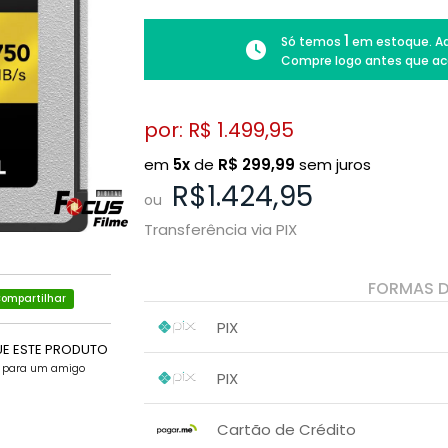
1
Só temos
em estoque. Ad
Compre logo antes que ac
por: R$
1.499,95
em
5x
de
R$
299,99
sem juros
R$1.424,95
ou
Transferência via PIX
FORMAS 
ompartilhar
PIX
UE ESTE PRODUTO
1x sem juros de R$ 1.424,95
.
.
e para um amigo
.
.
PIX
.
.
1x sem juros de R$ 1.424,95
.
.
.
.
Cartão de Crédito
.
.