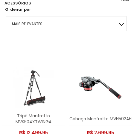
ACESSÓRIOS
Ordenar por
MAIS RELEVANTES
MAIS VENDIDOS
MENOR PREÇO
MAIOR PREÇO
A - Z
Tripé Manfrotto
Cabeça Manfrotto MVH502AH
MVK504XTWINGA
R$ 12.499,95
R$ 2.699,95