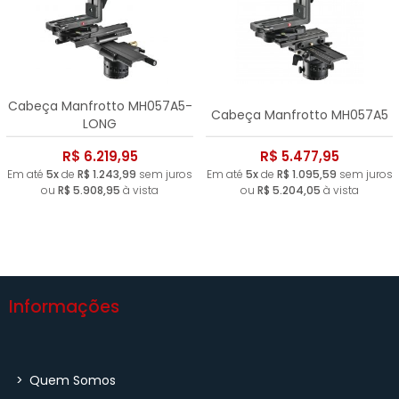
Cabeça Manfrotto MH057A5-
Cabeça Manfrotto MH057A5
LONG
R$ 6.219,95
R$ 5.477,95
Em até
5x
de
R$ 1.243,99
sem juros
Em até
5x
de
R$ 1.095,59
sem juros
ou
R$ 5.908,95
à vista
ou
R$ 5.204,05
à vista
Informações
>
Quem Somos