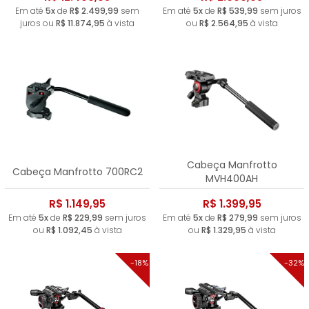
Em até
5x
de
R$ 2.499,99
sem
Em até
5x
de
R$ 539,99
sem juros
juros ou
R$ 11.874,95
à vista
ou
R$ 2.564,95
à vista
Cabeça Manfrotto
Cabeça Manfrotto 700RC2
MVH400AH
R$ 1.149,95
R$ 1.399,95
Em até
5x
de
R$ 229,99
sem juros
Em até
5x
de
R$ 279,99
sem juros
ou
R$ 1.092,45
à vista
ou
R$ 1.329,95
à vista
-18%
-32%