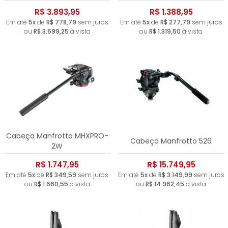
R$ 3.893,95
R$ 1.388,95
Em até
5x
de
R$ 778,79
sem juros
Em até
5x
de
R$ 277,79
sem juros
ou
R$ 3.699,25
à vista
ou
R$ 1.319,50
à vista
Cabeça Manfrotto MHXPRO-
Cabeça Manfrotto 526
2W
R$ 1.747,95
R$ 15.749,95
Em até
5x
de
R$ 349,59
sem juros
Em até
5x
de
R$ 3.149,99
sem juros
ou
R$ 1.660,55
à vista
ou
R$ 14.962,45
à vista