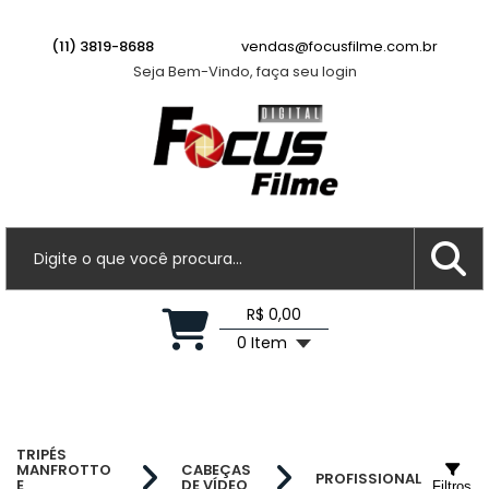
(11) 3819-8688
vendas@focusfilme.com.br
Seja Bem-Vindo, faça seu login
R$ 0,00
0 Item
TRIPÉS
MANFROTTO
CABEÇAS
PROFISSIONAL
E
DE VÍDEO
Filtros