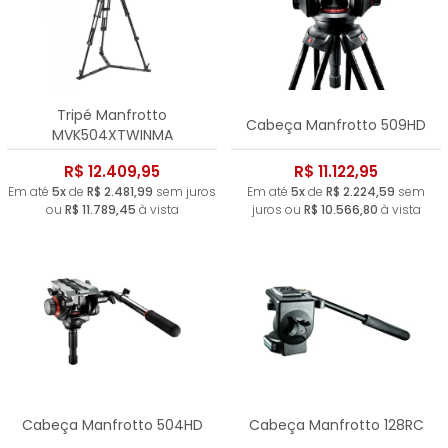
Tripé Manfrotto
Cabeça Manfrotto 509HD
MVK504XTWINMA
R$ 12.409,95
R$ 11.122,95
Em até
5x
de
R$ 2.481,99
sem juros
Em até
5x
de
R$ 2.224,59
sem
ou
R$ 11.789,45
à vista
juros ou
R$ 10.566,80
à vista
Cabeça Manfrotto 504HD
Cabeça Manfrotto 128RC