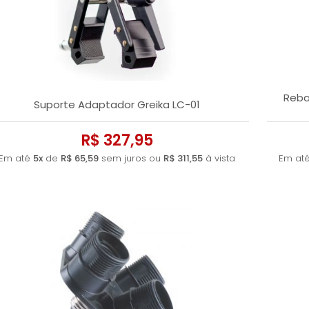
Reba
Suporte Adaptador Greika LC-01
R$ 327,95
Em até
5x
de
R$ 65,59
sem juros ou
R$ 311,55
à vista
Em at