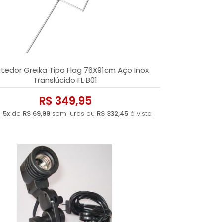
A - Z
tedor Greika Tipo Flag 76X91cm Aço Inox
Translúcido FL B01
R$ 349,95
é
5x
de
R$ 69,99
sem juros ou
R$ 332,45
à vista