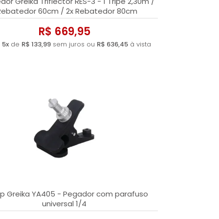
or Greika Triflector RES-3 - 1 Tripé 2,30m /
Rebatedor 60cm / 2x Rebatedor 80cm
R$ 669,95
é
5x
de
R$ 133,99
sem juros ou
R$ 636,45
à vista
p Greika YA405 - Pegador com parafuso
universal 1/4