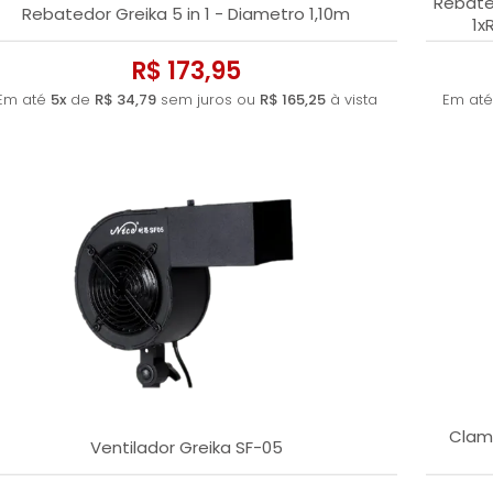
Rebated
Rebatedor Greika 5 in 1 - Diametro 1,10m
1x
R$ 173,95
Em até
5x
de
R$ 34,79
sem juros ou
R$ 165,25
à vista
Em at
Clam
Ventilador Greika SF-05