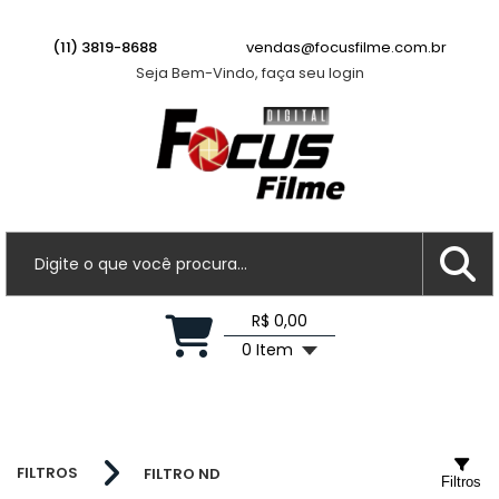
(11) 3819-8688
vendas@focusfilme.com.br
Seja Bem-Vindo, faça seu login
R$ 0,00
0 Item
FILTROS
FILTRO ND
Filtros