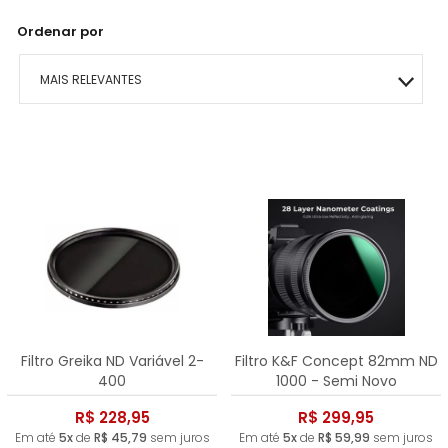
Ordenar por
MAIS RELEVANTES
MAIS VENDIDOS
MENOR PREÇO
MAIOR PREÇO
A - Z
Filtro Greika ND Variável 2-
Filtro K&F Concept 82mm ND
400
1000 - Semi Novo
R$ 228,95
R$ 299,95
Em até
5x
de
R$ 45,79
sem juros
Em até
5x
de
R$ 59,99
sem juros