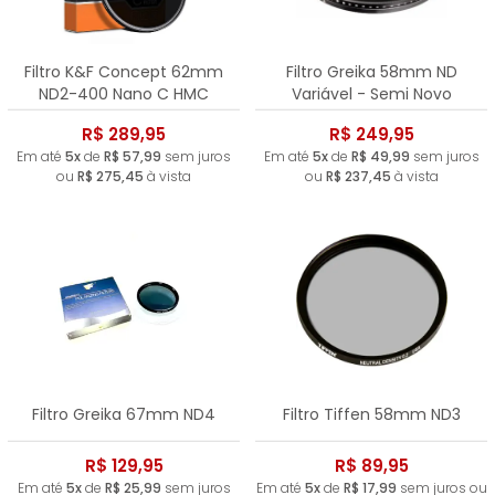
Filtro K&F Concept 62mm
Filtro Greika 58mm ND
ND2-400 Nano C HMC
Variável - Semi Novo
R$ 289,95
R$ 249,95
Em até
5x
de
R$ 57,99
sem juros
Em até
5x
de
R$ 49,99
sem juros
ou
R$ 275,45
à vista
ou
R$ 237,45
à vista
Filtro Greika 67mm ND4
Filtro Tiffen 58mm ND3
R$ 129,95
R$ 89,95
Em até
5x
de
R$ 25,99
sem juros
Em até
5x
de
R$ 17,99
sem juros ou