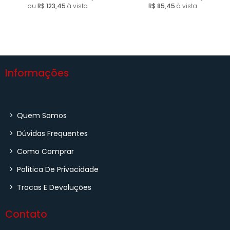
ou
R$ 123,45
à vista
R$ 85,45
à vista
Informações
>
Quem Somos
>
Dúvidas Frequentes
>
Como Comprar
>
Política De Privacidade
>
Trocas E Devoluções
Contato