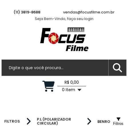
(11) 3819-8688
vendas@focusfilme.com.br
Seja Bem-Vindo, faça seu login
R$ 0,00
0 Item
P.L (POLARIZADOR
FILTROS
BENRO
CIRCULAR)
Filtros