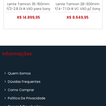
Lente Tamron 35-150mm
Lente Tamron 28-300mm
f/2-2.8 DI III VXD para Sony
f/4-7.1 DI III VC VXD p/ Sony
R$ 14.899,95
R$ 8.649,95
Informações
>
Quem Somos
>
Dúvidas Frequentes
>
Como Comprar
>
Política De Privacidade