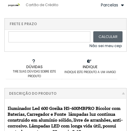
1x sem juros de R$ 1.614,95
.
.
.
.
Parcelas
Cartão de Crédito
.
.
.
.
.
.
.
1x sem juros de R$ 1.699,95
.
.
2x sem juros de R$ 849,98
FRETE E PRAZO
.
3x sem juros de R$ 566,65
.
.
CALCULAR
4x sem juros de R$ 424,99
.
5x sem juros de R$ 339,99
.
Não sei meu cep
DÚVIDAS
INDIQUE
TIRE SUAS DÚVIDAS SOBRE ESTE
INDIQUE ESTE PRODUTO A UM AMIGO
PRODUTO
DESCRIÇÃO DO PRODUTO
Iluminador Led 600 Greika HS-600MBPRO Bicolor com
Baterias, Carregador e Fonte lâmpadas luz contínua
construido em alumínio sólido, livre de arranhões, anti-
corrosivo. Lâmpadas LED com longa vida útil, possui