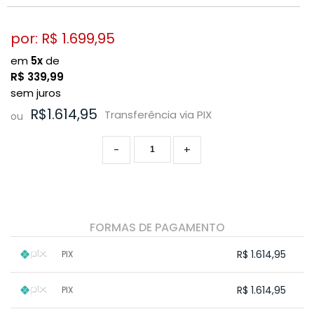
por: R$
1.699,95
em
5x
de
R$
339,99
sem juros
R$1.614,95
Transferência via PIX
ou
-
+
FORMAS DE PAGAMENTO
R$ 1.614,95
PIX
1x sem juros de R$ 1.614,95
.
.
.
.
R$ 1.614,95
PIX
.
.
.
.
.
.
.