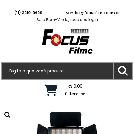
Lente Fujifilm XF 23mm f/2.8 R WR
(11) 3819-8688
vendas@focusfilme.com.br
Há algumas horas
Seja Bem-Vindo, faça seu login
R$ 0,00
0 Item