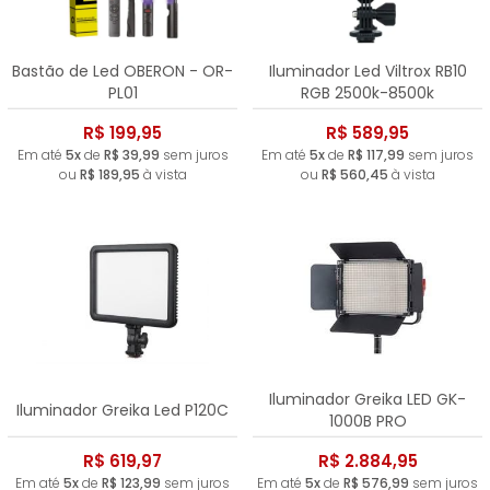
Bastão de Led OBERON - OR-
Iluminador Led Viltrox RB10
PL01
RGB 2500k-8500k
R$ 199,95
R$ 589,95
Em até
5x
de
R$ 39,99
sem juros
Em até
5x
de
R$ 117,99
sem juros
ou
R$ 189,95
à vista
ou
R$ 560,45
à vista
Iluminador Greika LED GK-
Iluminador Greika Led P120C
1000B PRO
R$ 619,97
R$ 2.884,95
Em até
5x
de
R$ 123,99
sem juros
Em até
5x
de
R$ 576,99
sem juros