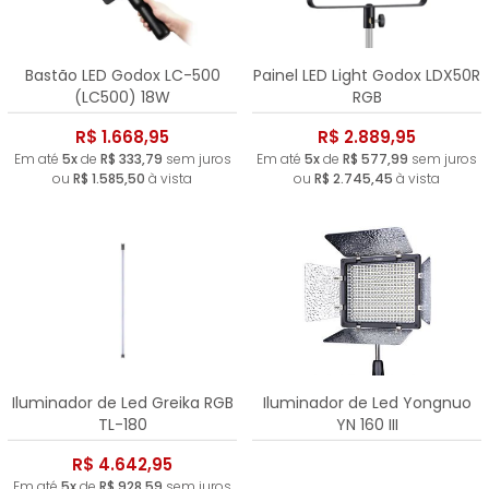
Bastão LED Godox LC-500
Painel LED Light Godox LDX50R
(LC500) 18W
RGB
R$ 1.668,95
R$ 2.889,95
Em até
5x
de
R$ 333,79
sem juros
Em até
5x
de
R$ 577,99
sem juros
ou
R$ 1.585,50
à vista
ou
R$ 2.745,45
à vista
Iluminador de Led Greika RGB
Iluminador de Led Yongnuo
TL-180
YN 160 III
R$ 4.642,95
Em até
5x
de
R$ 928,59
sem juros