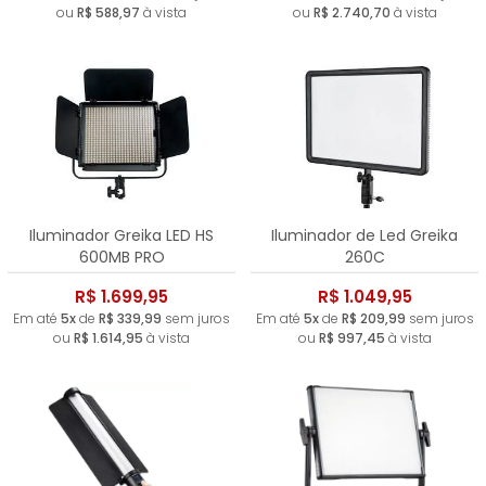
ou
R$ 588,97
à vista
ou
R$ 2.740,70
à vista
Iluminador Greika LED HS
Iluminador de Led Greika
600MB PRO
260C
R$ 1.699,95
R$ 1.049,95
Em até
5x
de
R$ 339,99
sem juros
Em até
5x
de
R$ 209,99
sem juros
ou
R$ 1.614,95
à vista
ou
R$ 997,45
à vista