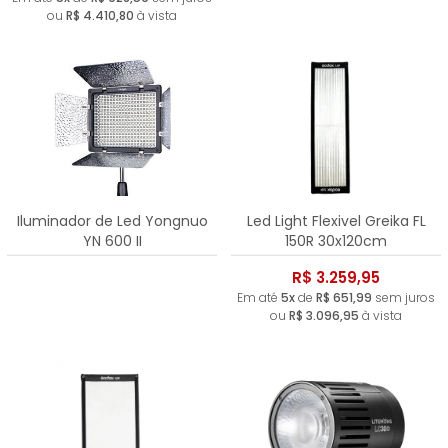
ou
R$ 4.410,80
à vista
Iluminador de Led Yongnuo
Led Light Flexivel Greika FL
YN 600 II
150R 30x120cm
R$ 3.259,95
Em até
5x
de
R$ 651,99
sem juros
ou
R$ 3.096,95
à vista