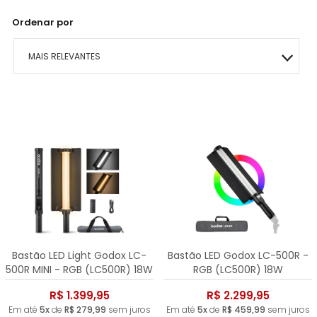
Ordenar por
MAIS RELEVANTES
MAIS VENDIDOS
MENOR PREÇO
MAIOR PREÇO
A - Z
Bastão LED Light Godox LC-
Bastão LED Godox LC-500R -
500R MINI - RGB (LC500R) 18W
RGB (LC500R) 18W
R$ 1.399,95
R$ 2.299,95
Em até
5x
de
R$ 279,99
sem juros
Em até
5x
de
R$ 459,99
sem juros