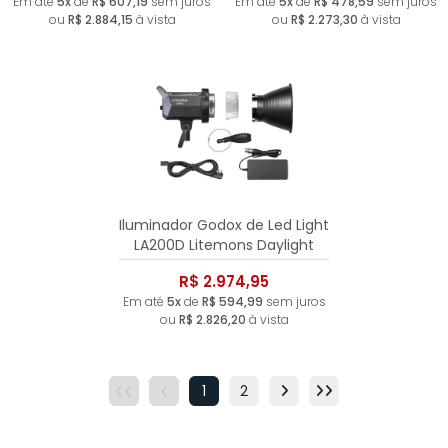
Em até
5x
de
R$ 607,19
sem juros
Em até
5x
de
R$ 478,59
sem juros
ou
R$ 2.884,15
à vista
ou
R$ 2.273,30
à vista
Iluminador Godox de Led Light
LA200D Litemons Daylight
R$ 2.974,95
Em até
5x
de
R$ 594,99
sem juros
ou
R$ 2.826,20
à vista
1
2