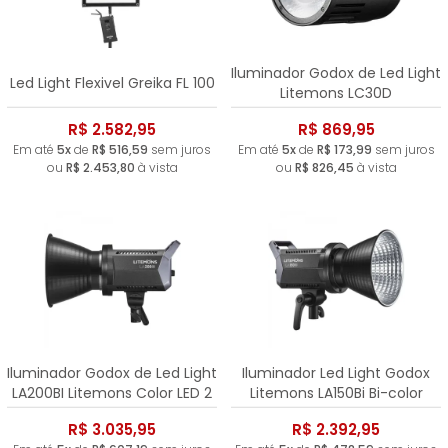
Iluminador Godox de Led Light
Led Light Flexivel Greika FL 100
Litemons LC30D
R$ 2.582,95
R$ 869,95
Em até
5x
de
R$ 516,59
sem juros
Em até
5x
de
R$ 173,99
sem juros
ou
R$ 2.453,80
à vista
ou
R$ 826,45
à vista
Iluminador Godox de Led Light
Iluminador Led Light Godox
LA200BI Litemons Color LED 2
Litemons LA150Bi Bi-color
R$ 3.035,95
R$ 2.392,95