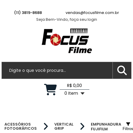
(11) 3819-8688
vendas@focusfilme.com.br
Seja Bem-Vindo, faça seu login
R$ 0,00
0 Item
ACESSÓRIOS
VERTICAL
EMPUNHADURA
FOTOGRÁFICOS
GRIP
FUJIFILM
Filtro