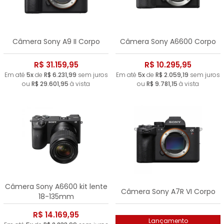
Câmera Sony A9 II Corpo
Câmera Sony A6600 Corpo
R$ 31.159,95
R$ 10.295,95
Em até
5x
de
R$ 6.231,99
sem juros
Em até
5x
de
R$ 2.059,19
sem juros
ou
R$ 29.601,95
à vista
ou
R$ 9.781,15
à vista
Câmera Sony A6600 kit lente
Câmera Sony A7R VI Corpo
18-135mm
R$ 14.169,95
Lançamento