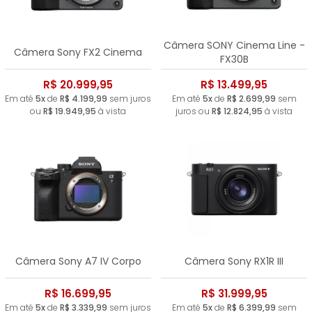
Câmera SONY Cinema Line -
Câmera Sony FX2 Cinema
FX30B
R$ 20.999,95
R$ 13.499,95
Em até
5x
de
R$ 4.199,99
sem juros
Em até
5x
de
R$ 2.699,99
sem
ou
R$ 19.949,95
à vista
juros ou
R$ 12.824,95
à vista
Câmera Sony A7 IV Corpo
Câmera Sony RX1R III
R$ 16.699,95
R$ 31.999,95
Em até
5x
de
R$ 3.339,99
sem juros
Em até
5x
de
R$ 6.399,99
sem