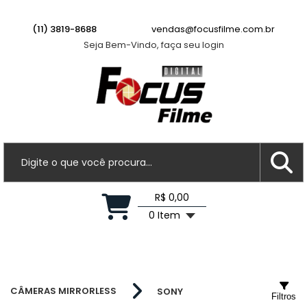
(11) 3819-8688
vendas@focusfilme.com.br
Seja Bem-Vindo, faça seu login
R$ 0,00
0 Item
CÂMERAS MIRRORLESS
SONY
Filtros