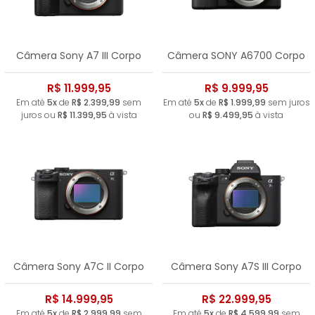
Câmera Sony A7 III Corpo
Câmera SONY A6700 Corpo
R$ 11.999,95
R$ 9.999,95
Em até
5x
de
R$ 2.399,99
sem
Em até
5x
de
R$ 1.999,99
sem juros
juros ou
R$ 11.399,95
à vista
ou
R$ 9.499,95
à vista
Câmera Sony A7C II Corpo
Câmera Sony A7S III Corpo
R$ 14.999,95
R$ 22.999,95
Em até
5x
de
R$ 2.999,99
sem
Em até
5x
de
R$ 4.599,99
sem