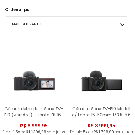
Ordenar por
MAIS RELEVANTES
MAIS VENDIDOS
MENOR PREÇO
MAIOR PREÇO
A - Z
Câmera Mirrorless Sony ZV-
Câmera Sony ZV-E10 Mark II
E10 (Versão 1) + Lente Kit 16-
c/ Lente 16-50mm f/3.5-5.6
50mm f/3.5-5.6 OSS II
OSS II
R$ 6.999,95
R$ 8.999,95
Em até
5x
de
R$ 1.399,99
sem juros
Em até
5x
de
R$ 1.799,99
sem juros