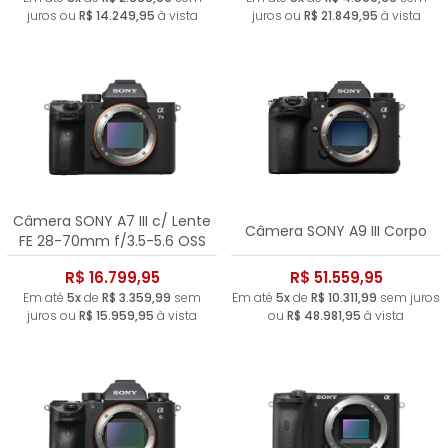
juros ou
R$ 14.249,95
à vista
juros ou
R$ 21.849,95
à vista
Câmera SONY A7 III c/ Lente
Câmera SONY A9 III Corpo
FE 28-70mm f/3.5-5.6 OSS
R$ 16.799,95
R$ 51.559,95
Em até
5x
de
R$ 3.359,99
sem
Em até
5x
de
R$ 10.311,99
sem juros
juros ou
R$ 15.959,95
à vista
ou
R$ 48.981,95
à vista