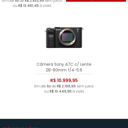
Em até
5x
de
R$ 2.833,99
sem juros
ou
R$ 13.461,45
à vista
Câmera Sony A7C c/ Lente
28-60mm f/4-5.6
R$ 10.999,95
Em até
5x
de
R$ 2.199,99
sem juros
ou
R$ 10.449,95
à vista