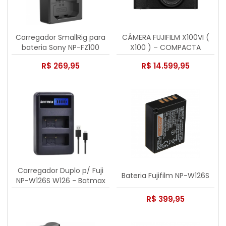
Carregador SmallRig para
CÂMERA FUJIFILM X100VI (
bateria Sony NP-FZ100
X100 ) – COMPACTA
PREMIUM 40.2 MP |
R$ 269,95
R$ 14.599,95
ESTABLIZADOR IBIS
Carregador Duplo p/ Fuji
Bateria Fujifilm NP-W126S
NP-W126S W126 - Batmax
R$ 399,95