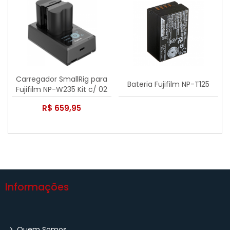
Carregador SmallRig para
Bateria Fujifilm NP-T125
Fujifilm NP-W235 Kit c/ 02
baterias
R$ 659,95
Informações
>
Quem Somos