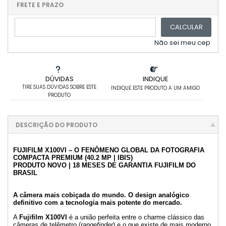
2x sem juros de R$ 7.299,98
FRETE E PRAZO
.
3x sem juros de R$ 4.866,65
.
.
CALCULAR
4x sem juros de R$ 3.649,99
.
5x sem juros de R$ 2.919,99
.
Não sei meu cep
DÚVIDAS
INDIQUE
TIRE SUAS DÚVIDAS SOBRE ESTE
INDIQUE ESTE PRODUTO A UM AMIGO
PRODUTO
DESCRIÇÃO DO PRODUTO
FUJIFILM X100VI – O FENÔMENO GLOBAL DA FOTOGRAFIA
COMPACTA PREMIUM (40.2 MP | IBIS)
PRODUTO NOVO | 18 MESES DE GARANTIA FUJIFILM DO
BRASIL
A câmera mais cobiçada do mundo. O design analógico
definitivo com a tecnologia mais potente do mercado.
A
Fujifilm X100VI
é a união perfeita entre o charme clássico das
câmeras de telêmetro (
rangefinder
) e o que existe de mais moderno