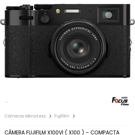
Câmeras MirrorLess
Fujifilm
CÂMERA FUJIFILM X100VI ( X100 ) – COMPACTA