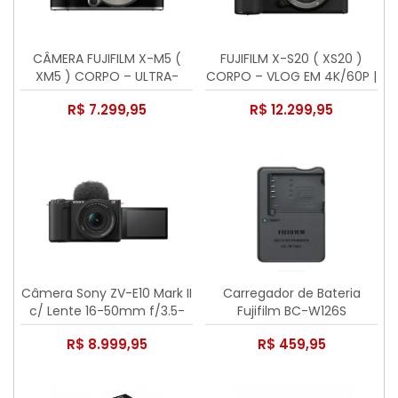
CÂMERA FUJIFILM X-M5 (
FUJIFILM X-S20 ( XS20 )
XM5 ) CORPO – ULTRA-
CORPO – VLOG EM 4K/60P |
COMPACTA PARA
BATERIA DE LONGA
R$ 7.299,95
R$ 12.299,95
CRIADORES DE CONTEÚDO
DURAÇÃO | VÍDEO 6.2K
Câmera Sony ZV-E10 Mark II
Carregador de Bateria
c/ Lente 16-50mm f/3.5-
Fujifilm BC-W126S
5.6 OSS II
R$ 8.999,95
R$ 459,95