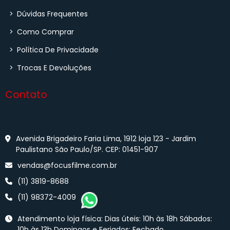
>
Dúvidas Frequentes
>
Como Comprar
>
Política De Privacidade
>
Trocas E Devoluções
Contato
Avenida Brigadeiro Faria Lima, 1912 loja 123 - Jardim
Paulistano São Paulo/SP. CEP: 01451-907
vendas@focusfilme.com.br
(11) 3819-8688
(11) 98372-4009
Atendimento loja física: Dias úteis: 10h às 18h Sábados:
10h às 13h Domingos e Feriados: Fechado