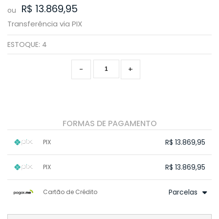
R$ 13.869,95
ou
Transferência via PIX
ESTOQUE:
4
-
+
FORMAS DE PAGAMENTO
R$ 13.869,95
PIX
1x sem juros de R$ 13.869,95
.
.
.
.
R$ 13.869,95
PIX
.
.
.
.
.
.
.
1x sem juros de R$ 13.869,95
.
.
.
.
Parcelas
Cartão de Crédito
.
.
.
.
.
.
.
1x sem juros de R$ 14.599,95
.
.