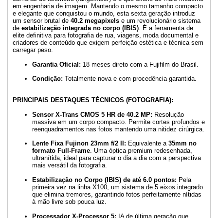
em engenharia de imagem. Mantendo o mesmo tamanho compacto
e elegante que conquistou o mundo, esta sexta geração introduz
um sensor brutal de
40.2 megapixels
e um revolucionário sistema
de
estabilização integrada no corpo (IBIS)
. É a ferramenta de
elite definitiva para fotografia de rua, viagens, moda documental e
criadores de conteúdo que exigem perfeição estética e técnica sem
carregar peso.
Garantia Oficial:
18 meses direto com a Fujifilm do Brasil.
Condição:
Totalmente nova e com procedência garantida.
PRINCIPAIS DESTAQUES TÉCNICOS (FOTOGRAFIA):
Sensor X-Trans CMOS 5 HR de 40.2 MP:
Resolução
massiva em um corpo compacto. Permite cortes profundos e
reenquadramentos nas fotos mantendo uma nitidez cirúrgica.
Lente Fixa Fujinon 23mm f/2 II:
Equivalente a
35mm no
formato Full-Frame
. Uma óptica premium redesenhada,
ultranítida, ideal para capturar o dia a dia com a perspectiva
mais versátil da fotografia.
Estabilização no Corpo (IBIS) de até 6.0 pontos:
Pela
primeira vez na linha X100, um sistema de 5 eixos integrado
que elimina tremores, garantindo fotos perfeitamente nítidas
à mão livre sob pouca luz.
Processador X-Processor 5:
IA de última geração que