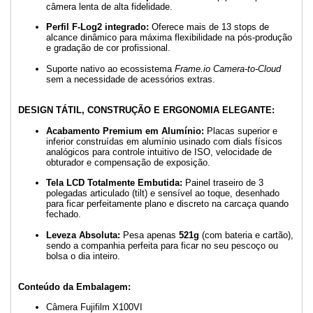
câmera lenta de alta fidelidade.
Perfil F-Log2 integrado:
Oferece mais de 13 stops de
alcance dinâmico para máxima flexibilidade na pós-produção
e gradação de cor profissional.
Suporte nativo ao ecossistema
Frame.io Camera-to-Cloud
sem a necessidade de acessórios extras.
DESIGN TÁTIL, CONSTRUÇÃO E ERGONOMIA ELEGANTE:
Acabamento Premium em Alumínio:
Placas superior e
inferior construídas em alumínio usinado com dials físicos
analógicos para controle intuitivo de ISO, velocidade de
obturador e compensação de exposição.
Tela LCD Totalmente Embutida:
Painel traseiro de 3
polegadas articulado (tilt) e sensível ao toque, desenhado
para ficar perfeitamente plano e discreto na carcaça quando
fechado.
Leveza Absoluta:
Pesa apenas
521g
(com bateria e cartão),
sendo a companhia perfeita para ficar no seu pescoço ou
bolsa o dia inteiro.
Conteúdo da Embalagem:
Câmera Fujifilm X100VI