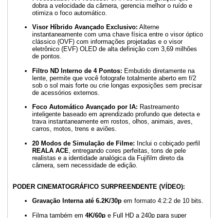
dobra a velocidade da câmera, gerencia melhor o ruído e
otimiza o foco automático.
Visor Híbrido Avançado Exclusivo:
Alterne
instantaneamente com uma chave física entre o visor óptico
clássico (OVF) com informações projetadas e o visor
eletrônico (EVF) OLED de alta definição com 3,69 milhões
de pontos.
Filtro ND Interno de 4 Pontos:
Embutido diretamente na
lente, permite que você fotografe totalmente aberto em f/2
sob o sol mais forte ou crie longas exposições sem precisar
de acessórios externos.
Foco Automático Avançado por IA:
Rastreamento
inteligente baseado em aprendizado profundo que detecta e
trava instantaneamente em rostos, olhos, animais, aves,
carros, motos, trens e aviões.
20 Modos de Simulação de Filme:
Inclui o cobiçado perfil
REALA ACE
, entregando cores perfeitas, tons de pele
realistas e a identidade analógica da Fujifilm direto da
câmera, sem necessidade de edição.
PODER CINEMATOGRÁFICO SURPREENDENTE (VÍDEO):
Gravação Interna até 6.2K/30p
em formato 4:2:2 de 10 bits.
Filma também em
4K/60p
e Full HD a 240p para super