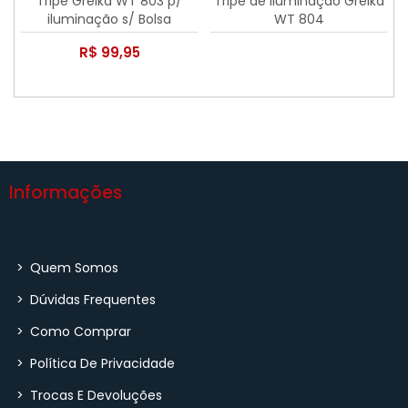
Tripé Greika WT 803 p/
Tripé de Iluminação Greika
iluminação s/ Bolsa
WT 804
R$ 99,95
Informações
>
Quem Somos
>
Dúvidas Frequentes
>
Como Comprar
>
Política De Privacidade
>
Trocas E Devoluções