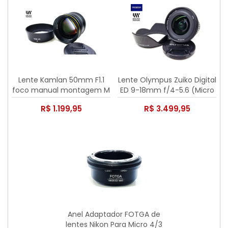
Lente Kamlan 50mm F1.1
Lente Olympus Zuiko Digital
foco manual montagem M
ED 9-18mm f/4-5.6 (Micro
4/3 para Olympus
Quatro Terços)
R$ 1.199,95
R$ 3.499,95
Panasonic
Anel Adaptador FOTGA de
lentes Nikon Para Micro 4/3