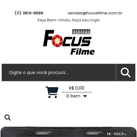
Lente Canon EF-S 55-250mm f/4-5.6 IS II -
USADA
(11) 3819-8688
vendas@focusfilme.com.br
Há algumas horas
Seja Bem-Vindo, faça seu login
R$ 0,00
0 Item