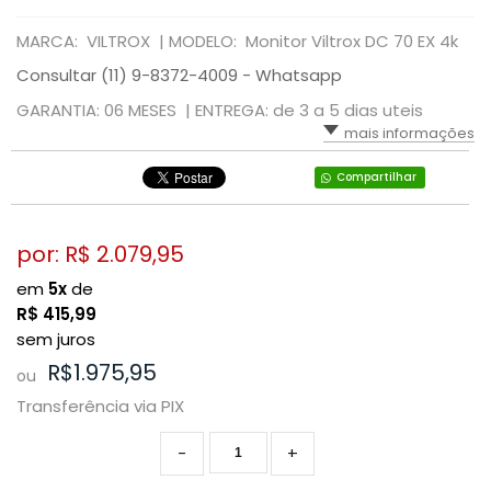
MARCA: VILTROX |
MODELO: Monitor Viltrox DC 70 EX 4k
Consultar (11) 9-8372-4009 - Whatsapp
GARANTIA: 06 MESES |
ENTREGA: de 3 a 5 dias uteis
mais informações
Compartilhar
por: R$
2.079,95
em
5x
de
R$
415,99
sem juros
R$1.975,95
ou
Transferência via PIX
-
+