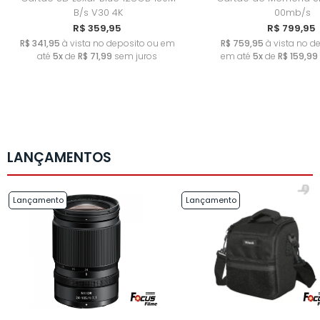
B/s V30 4K
00mb/s
R$ 359,95
R$ 799,95
R$ 341,95
à vista no deposito ou em
R$ 759,95
à vista no d
até
5x
de
R$ 71,99
sem juros
em até
5x
de
R$ 159,99
LANÇAMENTOS
Lançamento
Lançamento