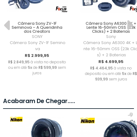
Câmera Sony ZV-1F
Câmera Sony A6300 4K +
Seminova – A Queridinha
Lente 16-50mm OSS (23k
dos Creators
Clicks) + 2 Baterias
SONY
Sony
Câmera Sony ZV-1F Semino
Câmera Sony A6300 4K + 
va
nte 16-50mm OSS (23k Cli
s) + 2 Baterias
R$ 2.999,95
R$ 4.699,95
R$ 2.849,95
à vista no deposito
ou em até
5x
de
R$ 599,99
sem
R$ 4.464,95
à vista no
juros
deposito ou em até
5x
de
R$
939,99
sem juros
Acabaram De Chegar.....