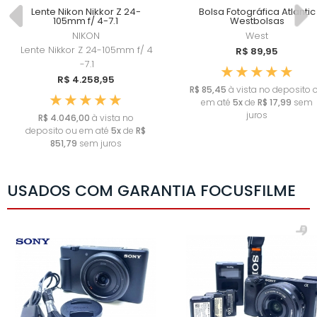
Lente Nikon Nikkor Z 24-
Bolsa Fotográfica Atlantic
105mm f/ 4-7.1
Westbolsas
NIKON
West
Lente Nikkor Z 24-105mm f/ 4
R$ 89,95
-7.1
R$ 4.258,95
R$ 85,45
à vista no deposito 
em até
5x
de
R$ 17,99
sem
juros
R$ 4.046,00
à vista no
deposito ou em até
5x
de
R$
851,79
sem juros
USADOS COM GARANTIA FOCUSFILME