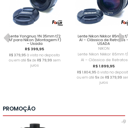
Lente Yongnuo YN 35mm f/2
Lente Nikon Nikkor 85mm f/
AF para Nikon (Montagem F)
AI – Clássica de Retratos 
– Usada
USADA
NIKON
R$ 399,95
Lente Nikon Nikkor 85mm f
R$ 379,95
à vista no deposito
AI – Clássica de Retratos
ou em até
5x
de
R$ 79,99
sem
juros
R$ 1.899,95
R$ 1.804,95
à vista no deposi
ou em até
5x
de
R$ 379,99
se
juros
PROMOÇÃO