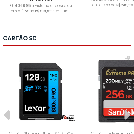
em até
5x
de
R$ 619,99
R$ 4.369,95
à vista no deposito ou
em até
5x
de
R$ 919,99
sem juros
CARTÃO SD
Cartão SD Lexar Blue 128GB 150M
Cartão de Memória S