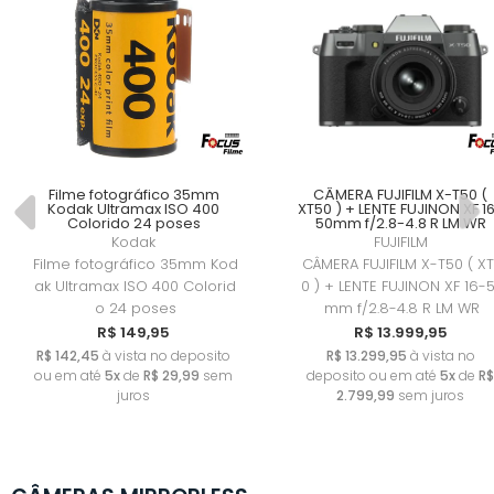
Filme fotográfico 35mm
CÂMERA FUJIFILM X-T50 (
Kodak Ultramax ISO 400
XT50 ) + LENTE FUJINON XF 1
Colorido 24 poses
50mm f/2.8-4.8 R LM WR
Kodak
FUJIFILM
Filme fotográfico 35mm Kod
CÂMERA FUJIFILM X-T50 ( X
ak Ultramax ISO 400 Colorid
0 ) + LENTE FUJINON XF 16-
o 24 poses
mm f/2.8-4.8 R LM WR
R$ 149,95
R$ 13.999,95
R$ 142,45
à vista no deposito
R$ 13.299,95
à vista no
ou em até
5x
de
R$ 29,99
sem
deposito ou em até
5x
de
R$
juros
2.799,99
sem juros