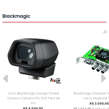
Blackmagic
Visor Blackmagic Design Pocket
Blackmagic DeckLink S
Cinema Camera Pro EVF Para 6K
ure & Playback
Pro
R$ 3.099,95
R$ 4.599,95
R$ 2.944,95
à vista no 