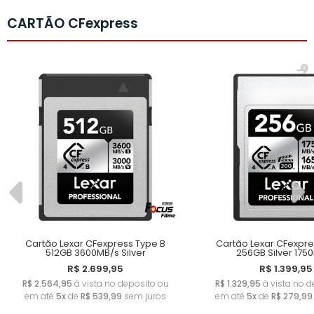
CARTÃO CFexpress
Cartão Lexar CFexpress Type B
Cartão Lexar CFexpre
512GB 3600MB/s Silver
256GB Silver 175
R$ 2.699,95
R$ 1.399,95
R$ 2.564,95
à vista no deposito ou
R$ 1.329,95
à vista no d
em até
5x
de
R$ 539,99
sem juros
em até
5x
de
R$ 279,99