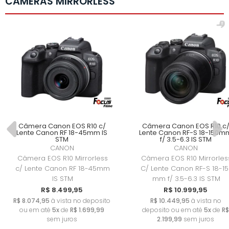
CÂMERAS MIRRORLESS
Câmera Canon EOS R10 c/
Câmera Canon EOS R10 c
Lente Canon RF 18-45mm IS
Lente Canon RF-S 18-150m
STM
f/ 3.5-6.3 IS STM
CANON
CANON
Câmera EOS R10 Mirrorless
Câmera EOS R10 Mirrorles
c/ Lente Canon RF 18-45mm
C/ Lente Canon RF-S 18-15
IS STM
mm f/ 3.5-6.3 IS STM
R$ 8.499,95
R$ 10.999,95
R$ 8.074,95
à vista no deposito
R$ 10.449,95
à vista no
ou em até
5x
de
R$ 1.699,99
deposito ou em até
5x
de
R$
sem juros
2.199,99
sem juros