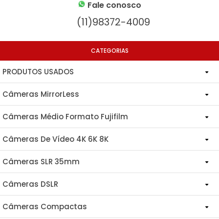
Fale conosco
(11)98372-4009
CATEGORIAS
PRODUTOS USADOS
Câmeras MirrorLess
Acessórios Diversos | Usados
Câmeras Médio Formato Fujifilm
Canon
Câmeras Digitais Usadas
Câmeras De Vídeo 4K 6K 8K
Câmeras Médio Formato
Fujifilm
Lentes Usadas
Câmeras SLR 35mm
Blackmagic
Lentes Médio Formato
Câmeras De Vídeo Usadas
Nikon
CANON
Câmeras DSLR
Canon
Leica
Câmeras
Câmeras 35mm | Filme | Usadas
Sony
FUJIFILM
Câmeras Compactas
Canon
JVC
Acessórios Blackmagic
Câmera Médio E Grande Formato
Olympus
HASSELBLAD