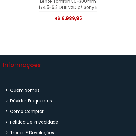
Lente Tamron 50-300mm
f/4.5-6.3 DI III VXD p/ Sony E
R$ 6.989,95
Informações
>
Quem Somos
>
Dúvidas Frequentes
>
Como Comprar
>
Política De Privacidade
>
Trocas E Devoluções