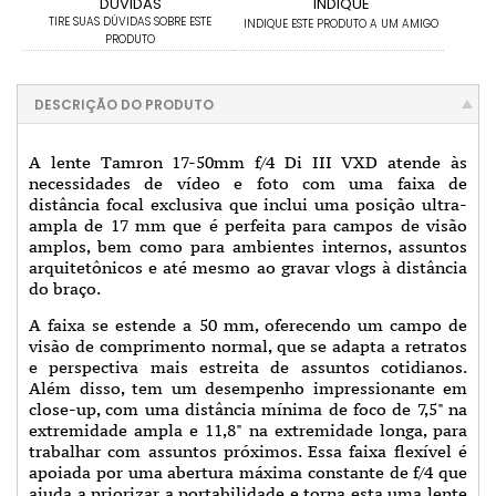
DÚVIDAS
INDIQUE
TIRE SUAS DÚVIDAS SOBRE ESTE
INDIQUE ESTE PRODUTO A UM AMIGO
PRODUTO
DESCRIÇÃO DO PRODUTO
A lente Tamron 17-50mm f/4 Di III VXD atende às
necessidades de vídeo e foto com uma faixa de
distância focal exclusiva que inclui uma posição ultra-
ampla de 17 mm que é perfeita para campos de visão
amplos, bem como para ambientes internos, assuntos
arquitetônicos e até mesmo ao gravar vlogs à distância
do braço.
A faixa se estende a 50 mm, oferecendo um campo de
visão de comprimento normal, que se adapta a retratos
e perspectiva mais estreita de assuntos cotidianos.
Além disso, tem um desempenho impressionante em
close-up, com uma distância mínima de foco de 7,5" na
extremidade ampla e 11,8" na extremidade longa, para
trabalhar com assuntos próximos. Essa faixa flexível é
apoiada por uma abertura máxima constante de f/4 que
ajuda a priorizar a portabilidade e torna esta uma lente