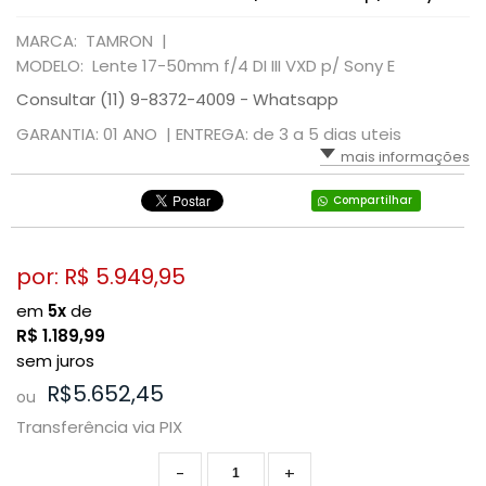
MARCA: TAMRON |
MODELO: Lente 17-50mm f/4 DI III VXD p/ Sony E
Consultar (11) 9-8372-4009 - Whatsapp
GARANTIA: 01 ANO |
ENTREGA: de 3 a 5 dias uteis
mais informações
Compartilhar
por: R$
5.949,95
em
5x
de
R$
1.189,99
sem juros
R$5.652,45
ou
Transferência via PIX
-
+