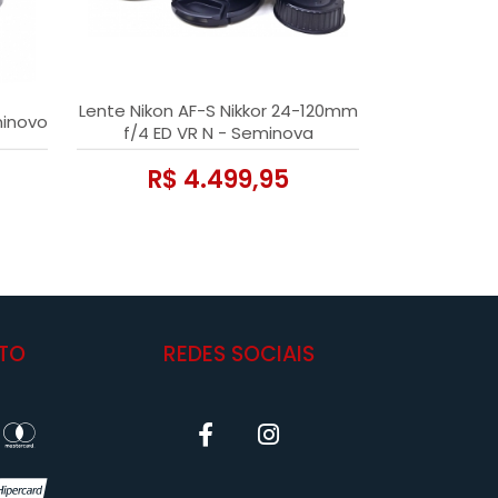
Lente Nikon AF-S Nikkor 24-120mm
minovo
f/4 ED VR N - Seminova
R$ 4.499,95
TO
REDES SOCIAIS