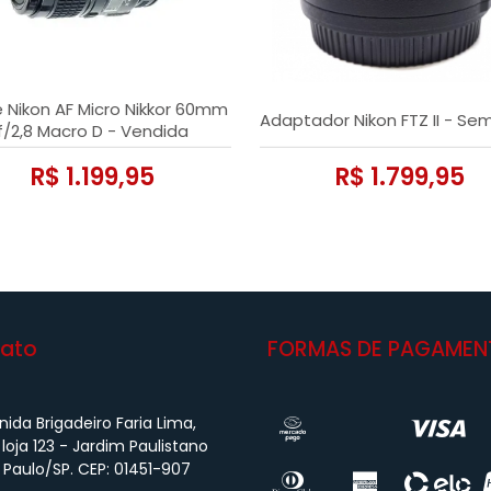
 Nikon AF Micro Nikkor 60mm
Adaptador Nikon FTZ II - Se
f/2,8 Macro D - Vendida
R$ 1.199,95
R$ 1.799,95
ato
FORMAS DE PAGAMEN
ida Brigadeiro Faria Lima,
 loja 123 - Jardim Paulistano
 Paulo/SP. CEP: 01451-907