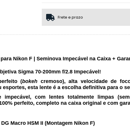
1x sem juros de R$ 5.999,95
2x sem juros de R$ 2.999,98
Frete e prazo
3x sem juros de R$ 1.999,98
.
.
para Nikon F | Seminova Impecável na Caixa + Gara
objetiva Sigma 70-200mm f/2.8 Impecável!
rfeito (
bokeh
cremoso), alta velocidade de foco 
sportes, esta lente é a escolha definitiva para o se
e impecável
, com lentes totalmente limpas (se
00% perfeito, completo na caixa original e com gara
 DG Macro HSM II (Montagem Nikon F)