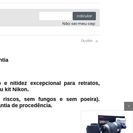
4x sem juros de R$ 1.499,99
.
.
5x sem juros de R$ 1.199,99
.
calcular
.
Não sei meu cep
.
ntia
e nitidez excepcional para retratos,
u kit Nikon.
m riscos, sem fungos e sem poeira).
ntia de procedência.
>