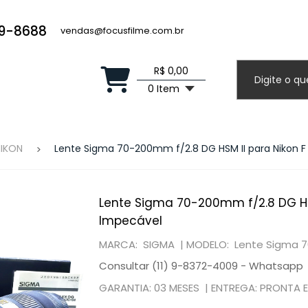
19-8688
vendas@focusfilme.com.br
R$ 0,00
0 Item
NIKON
Lente Sigma 70-200mm f/2.8 DG HSM II para Nikon F
Lente Sigma 70-200mm f/2.8 DG HSM
Impecável
MARCA: SIGMA |
MODELO: Lente Sigma 70
Consultar (11) 9-8372-4009 - Whatsapp
GARANTIA: 03 MESES |
ENTREGA: PRONTA 