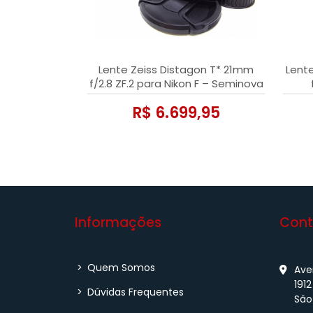
Lente Zeiss Distagon T* 21mm
Lente
f/2.8 ZF.2 para Nikon F – Seminova
(Impecável)
R$ 6.699,95
Informações
Cont
>
Quem Somos
Aven
1912
>
Dúvidas Frequentes
São