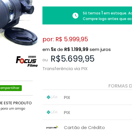
1
Só temos
em estoque. Ad
Compre logo antes que ac
por: R$
5.999,95
em
5x
de
R$
1.199,99
sem juros
R$5.699,95
ou
Transferência via PIX
FORMAS 
ompartilhar
PIX
UE ESTE PRODUTO
1x sem juros de R$ 5.699,95
.
e para um amigo
.
.
.
PIX
.
.
1x sem juros de R$ 5.699,95
.
.
.
.
Cartão de Crédito
.
.