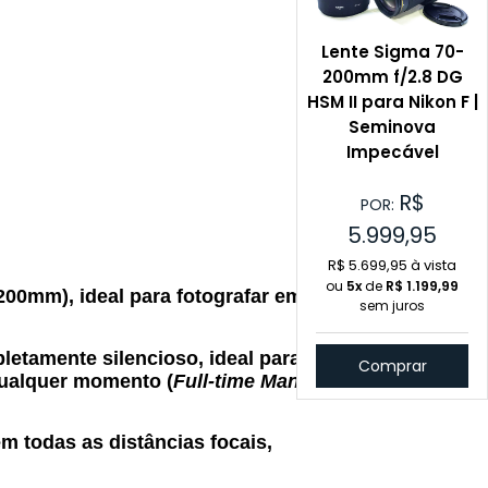
Lente Sigma 70-
200mm f/2.8 DG
HSM II para Nikon F |
Seminova
Impecável
R$
POR:
5.999,95
R$ 5.699,95 à vista
ou
5x
de
R$
1.199,99
0mm), ideal para fotografar em
sem juros
letamente silencioso, ideal para
Comprar
qualquer momento (
Full-time Manual
 todas as distâncias focais,