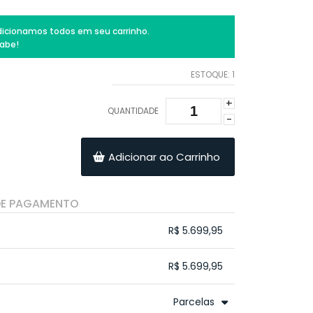
icionamos todos em seu carrinho.
abe!
ESTOQUE:
1
+
QUANTIDADE
-
Adicionar ao Carrinho
DE PAGAMENTO
R$ 5.699,95
.
.
.
.
R$ 5.699,95
.
.
.
.
.
Parcelas
.