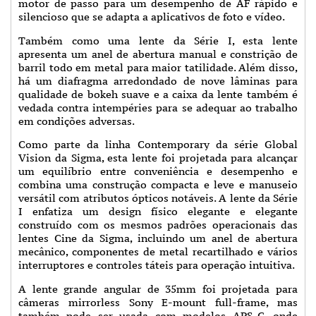
motor de passo para um desempenho de AF rápido e
silencioso que se adapta a aplicativos de foto e vídeo.
Também como uma lente da Série I, esta lente
apresenta um anel de abertura manual e constrição de
barril todo em metal para maior tatilidade. Além disso,
há um diafragma arredondado de nove lâminas para
qualidade de bokeh suave e a caixa da lente também é
vedada contra intempéries para se adequar ao trabalho
em condições adversas.
Como parte da linha Contemporary da série Global
Vision da Sigma, esta lente foi projetada para alcançar
um equilíbrio entre conveniência e desempenho e
combina uma construção compacta e leve e manuseio
versátil com atributos ópticos notáveis. A lente da Série
I enfatiza um design físico elegante e elegante
construído com os mesmos padrões operacionais das
lentes Cine da Sigma, incluindo um anel de abertura
mecânico, componentes de metal recartilhado e vários
interruptores e controles táteis para operação intuitiva.
A lente grande angular de 35mm foi projetada para
câmeras mirrorless Sony E-mount full-frame, mas
também pode ser usada com modelos APS-C, onde