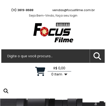
Ana P.
acabou de comprar!
Lente Fujifilm XF 23mm f/2.8 R WR
(11) 3819-8688
vendas@focusfilme.com.br
Seja Bem-Vindo, faça seu login
Há 7 horas
R$ 0,00
0 Item