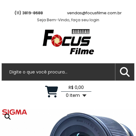
Parasol JJC LH-73 - Genérico do Parasol
Canon ET-73
(11) 3819-8688
vendas@focusfilme.com.br
Há 4 horas
Seja Bem-Vindo, faça seu login
R$ 0,00
0 Item