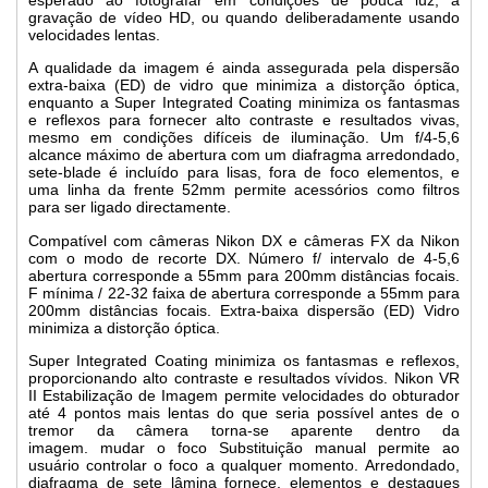
gravação de vídeo HD, ou quando deliberadamente usando
velocidades lentas.
A qualidade da imagem é ainda assegurada pela dispersão
extra-baixa (ED) de vidro que minimiza a distorção óptica,
enquanto a Super Integrated Coating minimiza os fantasmas
e reflexos para fornecer alto contraste e resultados vivas,
mesmo em condições difíceis de iluminação.
Um f/4-5,6
alcance máximo de abertura com um diafragma arredondado,
sete-blade é incluído para lisas, fora de foco elementos, e
uma linha da frente 52mm permite acessórios como filtros
para ser ligado directamente.
Compatível com câmeras Nikon DX e câmeras FX da Nikon
com o modo de recorte DX. Número f/ intervalo de 4-5,6
abertura corresponde a 55mm para 200mm distâncias focais.
F mínima / 22-32 faixa de abertura corresponde a 55mm para
200mm distâncias focais. Extra-baixa dispersão (ED) Vidro
minimiza a distorção óptica.
Super Integrated Coating minimiza os fantasmas e reflexos,
proporcionando alto contraste e resultados vívidos. Nikon VR
II Estabilização de Imagem permite velocidades do obturador
até 4 pontos mais lentas do que seria possível antes de o
tremor da câmera torna-se aparente dentro da
imagem. mudar o foco Substituição manual permite ao
usuário controlar o foco a qualquer momento. Arredondado,
diafragma de sete lâmina fornece, elementos e destaques