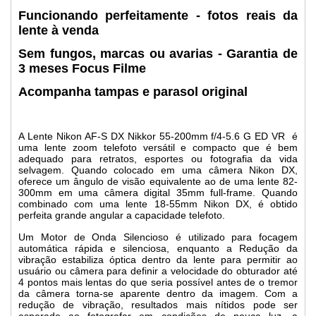
Funcionando perfeitamente - fotos reais da
lente à venda
Sem fungos, marcas ou avarias - Garantia de
3 meses Focus Filme
Acompanha tampas e parasol original
A Lente Nikon AF-S DX Nikkor 55-200mm f/4-5.6 G ED VR é
uma lente zoom telefoto versátil e compacto que é bem
adequado para retratos, esportes ou fotografia da vida
selvagem. Quando colocado em uma câmera Nikon DX,
oferece um ângulo de visão equivalente ao de uma lente 82-
300mm em uma câmera digital 35mm full-frame. Quando
combinado com uma lente 18-55mm Nikon DX, é obtido
perfeita grande angular a capacidade telefoto.
Um Motor de Onda Silencioso é utilizado para focagem
automática rápida e silenciosa, enquanto a Redução da
vibração estabiliza óptica dentro da lente para permitir ao
usuário ou câmera para definir a velocidade do obturador até
4 pontos mais lentas do que seria possível antes de o tremor
da câmera torna-se aparente dentro da imagem. Com a
redução de vibração, resultados mais nítidos pode ser
esperado ao fotografar em condições de pouca luz, a