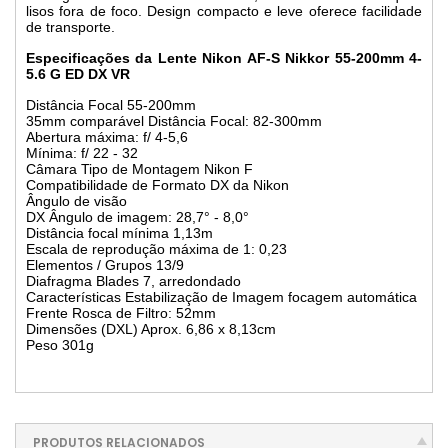
lisos fora de foco. Design compacto e leve oferece facilidade
de transporte.
Especificações da Lente Nikon AF-S Nikkor 55-200mm 4-
5.6 G ED DX VR
Distância Focal 55-200mm
35mm comparável Distância Focal: 82-300mm
Abertura máxima: f/ 4-5,6
Mínima: f/ 22 - 32
Câmara Tipo de Montagem Nikon F
Compatibilidade de Formato DX da Nikon
Ângulo de visão
DX Ângulo de imagem: 28,7° - 8,0°
Distância focal mínima 1,13m
Escala de reprodução máxima de 1: 0,23
Elementos / Grupos 13/9
Diafragma Blades 7, arredondado
Características Estabilização de Imagem focagem automática
Frente Rosca de Filtro: 52mm
Dimensões (DXL) Aprox. 6,86 x 8,13cm
Peso 301g
PRODUTOS RELACIONADOS