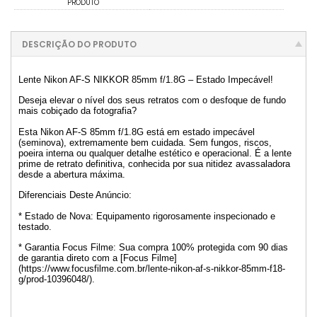
PRODUTO
DESCRIÇÃO DO PRODUTO
Lente Nikon AF-S NIKKOR 85mm f/1.8G – Estado Impecável!
Deseja elevar o nível dos seus retratos com o desfoque de fundo
mais cobiçado da fotografia?
Esta Nikon AF-S 85mm f/1.8G está em estado impecável
(seminova), extremamente bem cuidada. Sem fungos, riscos,
poeira interna ou qualquer detalhe estético e operacional. É a lente
prime de retrato definitiva, conhecida por sua nitidez avassaladora
desde a abertura máxima.
Diferenciais Deste Anúncio:
* Estado de Nova: Equipamento rigorosamente inspecionado e
testado.
* Garantia Focus Filme: Sua compra 100% protegida com 90 dias
de garantia direto com a [Focus Filme]
(https://www.focusfilme.com.br/lente-nikon-af-s-nikkor-85mm-f18-
g/prod-10396048/).