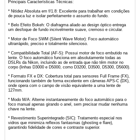
Principais Características Técnicas:
* Nitidez Absoluta em f/1.8: Excelente para trabalhar em condições
de pouca luz e isolar perfeitamente o assunto do fundo.
* Belo Efeito Bokeh: O diafragma aliado ao design óptico entrega
um desfoque de fundo incrivelmente suave, cremoso e circular.
* Motor de Foco SWM (Silent Wave Motor): Foco automático
ultrarrápido, preciso e totalmente silencioso.
* Compatibilidade Total (AF-S): Possui motor de foco embutido na
lente. O foco automático funciona em absolutamente todas as
DSLRs da Nikon, incluindo as de entrada que não têm motor no
corpo (linhas D3000 e D5000, como D3200, D3500, D5300, D5600).
* Formato FX e DX: Cobertura total para sensores Full Frame (FX),
funcionando também de forma excelente em câmeras APS-C (DX),
onde opera com o campo de visão equivalente a uma lente de
127mm.
* Modo M/A: Alterne instantaneamente do foco automático para o
foco manual apenas girando o anel, sem precisar mudar nenhuma
chave na lente.
* Revestimento Superintegrado (SIC): Tratamento especial nos
vidros que minimiza reflexos fantasmas (ghosting e flare),
garantindo fidelidade de cores e contraste superior.