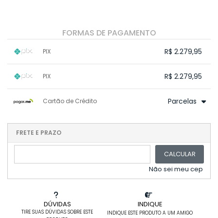
FORMAS DE PAGAMENTO
R$ 2.279,95
PIX
1x sem juros de R$ 2.279,95
.
.
.
.
R$ 2.279,95
PIX
.
.
.
.
.
.
.
1x sem juros de R$ 2.279,95
.
.
.
.
Parcelas
Cartão de Crédito
.
.
.
.
.
.
.
1x sem juros de R$ 2.399,95
.
.
2x sem juros de R$ 1.199,98
FRETE E PRAZO
.
3x sem juros de R$ 799,98
.
.
CALCULAR
4x sem juros de R$ 599,99
.
5x sem juros de R$ 479,99
.
Não sei meu cep
DÚVIDAS
INDIQUE
TIRE SUAS DÚVIDAS SOBRE ESTE
INDIQUE ESTE PRODUTO A UM AMIGO