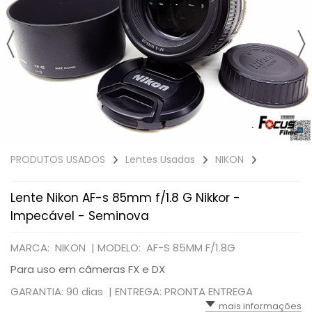
PRODUTOS USADOS
Lentes Usadas
NIKON
Lente Nikon AF-s 85mm f/1.8 G Nikkor -
Impecável - Seminova
MARCA: NIKON |
MODELO: AF-S 85MM F/1.8G
Para uso em câmeras FX e DX
GARANTIA: 90 dias |
ENTREGA: PRONTA ENTREGA
mais informações