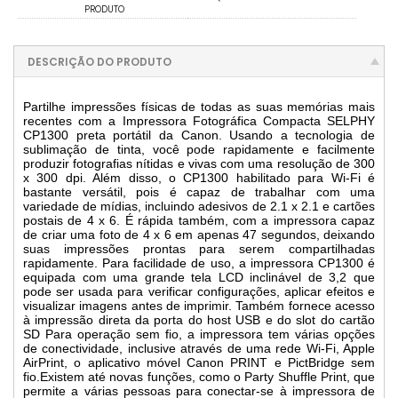
PRODUTO
DESCRIÇÃO DO PRODUTO
Partilhe impressões físicas de todas as suas memórias mais
recentes com a Impressora Fotográfica Compacta SELPHY
CP1300 preta portátil da Canon. Usando a tecnologia de
sublimação de tinta, você pode rapidamente e facilmente
produzir fotografias nítidas e vivas com uma resolução de 300
x 300 dpi. Além disso, o CP1300 habilitado para Wi-Fi é
bastante versátil, pois é capaz de trabalhar com uma
variedade de mídias, incluindo adesivos de 2.1 x 2.1 e cartões
postais de 4 x 6. É rápida também, com a impressora capaz
de criar uma foto de 4 x 6 em apenas 47 segundos, deixando
suas impressões prontas para serem compartilhadas
rapidamente.
Para facilidade de uso, a impressora CP1300 é
equipada com uma grande tela LCD inclinável de 3,2 que
pode ser usada para verificar configurações, aplicar efeitos e
visualizar imagens antes de imprimir. Também fornece acesso
à impressão direta da porta do host USB e do slot do cartão
SD Para operação sem fio, a impressora tem várias opções
de conectividade, inclusive através de uma rede Wi-Fi, Apple
AirPrint, o aplicativo móvel Canon PRINT e PictBridge sem
fio.Existem até novas funções, como o Party Shuffle Print, que
permite a várias pessoas para conectar-se à impressora de