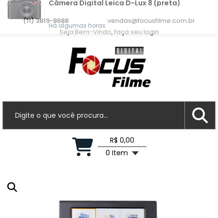
Sergio F.
acabou de comprar!
Câmera Digital Leica D-Lux 8 (preta)
(11) 3819-8688
vendas@focusfilme.com.br
Seja Bem-Vindo, faça seu login
Há algumas horas
R$ 0,00
0 Item