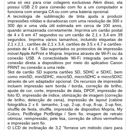
uma só vez para criar colagens exclusivas Além disso, ela
possui USB 2.0 para conexão com fio a um computador e
funciona com energia CA ou com uma bateria opcional.
A tecnologia de sublimação de tinta ajuda a produzir
impressões nítidas e duradouras com uma resolução de 300 x
300 dpi e uma vida útil estimada em cerca de 100 anos,
quando armazenada corretamente. Imprima um cartão postal
de 4 x 6 em 47 segundos ou um cartão de 2,1 x 3,4 em 39
segundos. Imprima vários tamanhos, incluindo etiquetas de
2,1 x 2,1 , cartões de 2,1 x 3,4, cartões de 3,5 x 4,7 e cartões-
postais de 4 x 6. São suportados os protocolos de impressão
móvel Apple AirPrint e Mopria. Imprima através de Wi-Fi ou da
conexão USB. A conectividade Wi-Fi integrada permite a
conexão direta a dispositivos por meio do aplicativo Canon
PRINT ou conexão a uma rede.
Slot de cartão SD suporta cartões SD, SDHC e SDXC, bem
como miniSD, miniSDHC, microSD, microSDHC e microSDXC
através de um adaptador opcional. Os recursos de impressão
incluem impressão sem borda / borda, correção de brilho,
ajuste de cor, corte, impressão de data, DPOF, impressão de
foto ID, impressão de índice, otimização de imagem (correção
de brilho, detecção de cena), impressão de layout (cabine
fotográfica 2 x 6 tamanho, 1-up, 2-up, 4-up, 8-up, 2-up fixo,
shuffle de festa, shuffle, impressão de dispositivo Mopria, My
Colors, PictBridge PictBridge / Sem fio, imagem de retrato
otimizar, reimpressão, pele lisa, correção de olhos vermelhos
e impressão sem fio.
O LCD de inclinação de 3,2 "fornece um método claro para