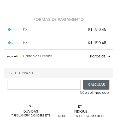
FORMAS DE PAGAMENTO
R$ 1.510,45
PIX
1x sem juros de R$ 1.510,45
.
.
.
.
R$ 1.510,45
PIX
.
.
.
.
.
.
.
1x sem juros de R$ 1.510,45
.
.
.
.
Parcelas
Cartão de Crédito
.
.
.
.
.
.
.
1x sem juros de R$ 1.589,95
.
.
2x sem juros de R$ 794,98
FRETE E PRAZO
.
3x sem juros de R$ 529,98
.
.
CALCULAR
4x sem juros de R$ 397,49
.
5x sem juros de R$ 317,99
.
Não sei meu cep
DÚVIDAS
INDIQUE
TIRE SUAS DÚVIDAS SOBRE ESTE
INDIQUE ESTE PRODUTO A UM AMIGO