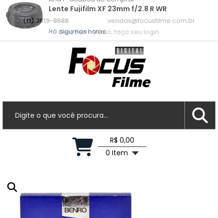
Ana P.
acabou de comprar!
Lente Fujifilm XF 23mm f/2.8 R WR
(11) 3819-8688
vendas@focusfilme.com.br
Seja Bem-Vindo, faça seu login
Há algumas horas
R$ 0,00
0 Item