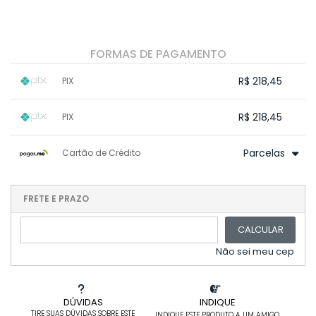
FORMAS DE PAGAMENTO
R$ 218,45
PIX
1x sem juros de R$ 218,45
.
.
.
.
R$ 218,45
PIX
.
.
.
.
.
.
.
1x sem juros de R$ 218,45
.
.
.
.
Parcelas
Cartão de Crédito
.
.
.
.
.
.
.
1x sem juros de R$ 229,95
.
.
2x sem juros de R$ 114,98
FRETE E PRAZO
.
3x sem juros de R$ 76,65
.
.
CALCULAR
4x sem juros de R$ 57,49
.
5x sem juros de R$ 45,99
.
Não sei meu cep
DÚVIDAS
INDIQUE
TIRE SUAS DÚVIDAS SOBRE ESTE
INDIQUE ESTE PRODUTO A UM AMIGO