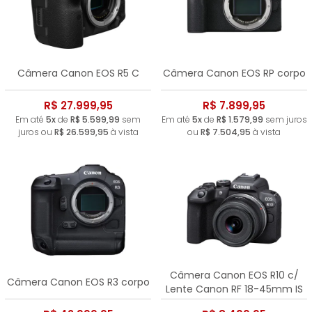
Câmera Canon EOS R5 C
Câmera Canon EOS RP corpo
R$ 27.999,95
R$ 7.899,95
Em até
5x
de
R$ 5.599,99
sem
Em até
5x
de
R$ 1.579,99
sem juros
juros ou
R$ 26.599,95
à vista
ou
R$ 7.504,95
à vista
Câmera Canon EOS R10 c/
Câmera Canon EOS R3 corpo
Lente Canon RF 18-45mm IS
STM