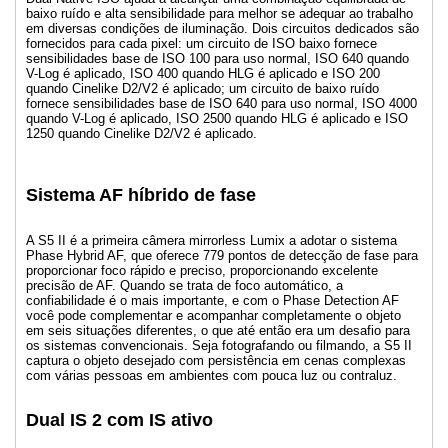
baixo ruído e alta sensibilidade para melhor se adequar ao trabalho
em diversas condições de iluminação. Dois circuitos dedicados são
fornecidos para cada pixel: um circuito de ISO baixo fornece
sensibilidades base de ISO 100 para uso normal, ISO 640 quando
V-Log é aplicado, ISO 400 quando HLG é aplicado e ISO 200
quando Cinelike D2/V2 é aplicado; um circuito de baixo ruído
fornece sensibilidades base de ISO 640 para uso normal, ISO 4000
quando V-Log é aplicado, ISO 2500 quando HLG é aplicado e ISO
1250 quando Cinelike D2/V2 é aplicado.
Sistema AF híbrido de fase
A S5 II é a primeira câmera mirrorless Lumix a adotar o sistema
Phase Hybrid AF, que oferece 779 pontos de detecção de fase para
proporcionar foco rápido e preciso, proporcionando excelente
precisão de AF. Quando se trata de foco automático, a
confiabilidade é o mais importante, e com o Phase Detection AF
você pode complementar e acompanhar completamente o objeto
em seis situações diferentes, o que até então era um desafio para
os sistemas convencionais. Seja fotografando ou filmando, a S5 II
captura o objeto desejado com persistência em cenas complexas
com várias pessoas em ambientes com pouca luz ou contraluz.
Dual IS 2 com IS ativo