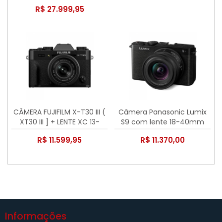
3.5-6.3 IS STM
R$ 27.999,95
CÂMERA FUJIFILM X-T30 III (
Câmera Panasonic Lumix
XT30 III ] + LENTE XC 13-
S9 com lente 18-40mm
33mm f/3.5-6.3 OIS
f/4.5-6.3
R$ 11.599,95
R$ 11.370,00
Informações