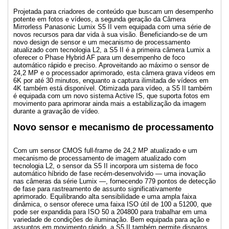
Projetada para criadores de conteúdo que buscam um desempenho
potente em fotos e vídeos, a segunda geração da Câmera
Mirrorless Panasonic Lumix S5 II vem equipada com uma série de
novos recursos para dar vida à sua visão. Beneficiando-se de um
novo design de sensor e um mecanismo de processamento
atualizado com tecnologia L2, a S5 II é a primeira câmera Lumix a
oferecer o Phase Hybrid AF para um desempenho de foco
automático rápido e preciso. Aproveitando ao máximo o sensor de
24,2 MP e o processador aprimorado, esta câmera grava vídeos em
6K por até 30 minutos, enquanto a captura ilimitada de vídeos em
4K também está disponível. Otimizada para vídeo, a S5 II também
é equipada com um novo sistema Active IS, que suporta fotos em
movimento para aprimorar ainda mais a estabilização da imagem
durante a gravação de vídeo.
Novo sensor e mecanismo de processamento
Com um sensor CMOS full-frame de 24,2 MP atualizado e um
mecanismo de processamento de imagem atualizado com
tecnologia L2, o sensor da S5 II incorpora um sistema de foco
automático híbrido de fase recém-desenvolvido — uma inovação
nas câmeras da série Lumix —, fornecendo 779 pontos de detecção
de fase para rastreamento de assunto significativamente
aprimorado. Equilibrando alta sensibilidade e uma ampla faixa
dinâmica, o sensor oferece uma faixa ISO útil de 100 a 51200, que
pode ser expandida para ISO 50 a 204800 para trabalhar em uma
variedade de condições de iluminação. Bem equipada para ação e
assuntos em movimento rápido, a S5 II também permite disparos