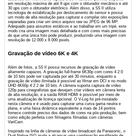
em resolução máxima de até 9 qps com o obturador mecânico e até
30 qps com o obturador eletrônico. Além disso, a S5 II utiliza
tecnologia de estabilização por deslocamento do sensor e possui
um modo de alta resolução para capturar e compilar oito exposições
separadas para criar um único arquivo raw ou JPEG de 96 MP.
Adequado para assuntos estáticos e ao trabalhar em um tripé, este
modo cria uma imagem mais detalhada e com cores mais precisas
do que uma única foto pode produzir, produzindo uma imagem com
resolução de 12.000 x 8.000 pixels.
Gravação de vídeo 6K e 4K
Além de fotos, a S5 II possui recursos de gravação de vídeo
altamente capazes. A gravação full-frame 6K30p com cores 4:2:0
de 10 bits pode ser capturada por até 30 minutos, enquanto a
gravação de vídeo ilimitada é possível ao filmar em DCI e no modo
UHD 4K60p 4:2:2 de 10 bits. A câmera suporta captura de vídeo
120p para cinegrafistas que desejam criar vídeos em câmera lenta
de alta resolução, e a saída RAW HDMI é possível por meio de
uma atualização de licença opcional. O V-Log foi pré-instalado
nesta câmera e é usado para capturar uma curva gama neutra e
plana, e uma faixa dinâmica equivalente a mais de 14 pontos
fornece controle preciso dos dados de cores na pós-produção, bem
como edição perfeita com filmagens filmadas com câmeras
VariCam.
Inspirado na linha de câmeras de vídeo broadcast da Panasonic, o
Dual Native ISO ajuda a alcançar uma combinação equilibrada de