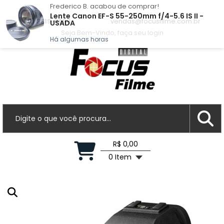
Frederico B.
acabou de comprar!
Lente Canon EF-S 55-250mm f/4-5.6 IS II -
(11) 3819-8688
vendas@focusfilme.com.br
USADA
Seja Bem-Vindo, faça seu login
Há algumas horas
R$ 0,00
0 Item