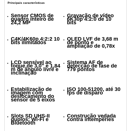
Principais características
Sensor CMOS de
Gravação de vídeo
quadro inteiro de
6K30p 4:2:0 de 10
24,2 MP
bits
C4K/4K60p 4:2:2 10
OLED LVF de 3,68 m
bits ilimitados
de ponto e
ampliação de 0,78x
LCD sensível ao
Sistema AF de
toque de 3,0" e 1,84
detecção de fase de
m de ângulo livre e
779 pontos
inclinação
Estabilização de
ISO 100-51200, até 30
imagem com
fps de disparo
deslocamento do
sensor de 5 eixos
Slots SD UHS-II
Construção vedada
duplos; Wi-Fi e
contra intempéries
Bluetooth