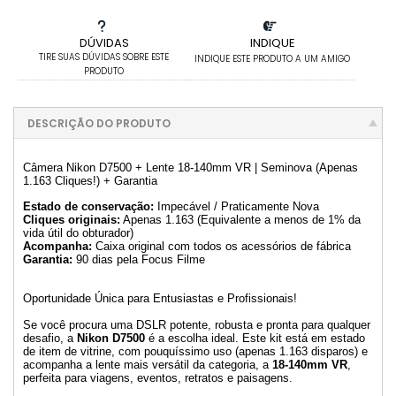
DÚVIDAS
INDIQUE
TIRE SUAS DÚVIDAS SOBRE ESTE
INDIQUE ESTE PRODUTO A UM AMIGO
PRODUTO
DESCRIÇÃO DO PRODUTO
Câmera Nikon D7500 + Lente 18-140mm VR | Seminova (Apenas
1.163 Cliques!) + Garantia
Estado de conservação:
Impecável / Praticamente Nova
Cliques originais:
Apenas 1.163 (Equivalente a menos de 1% da
vida útil do obturador)
Acompanha:
Caixa original com todos os acessórios de fábrica
Garantia:
90 dias pela Focus Filme
Oportunidade Única para Entusiastas e Profissionais!
Se você procura uma DSLR potente, robusta e pronta para qualquer
desafio, a
Nikon D7500
é a escolha ideal. Este kit está em estado
de item de vitrine, com pouquíssimo uso (apenas 1.163 disparos) e
acompanha a lente mais versátil da categoria, a
18-140mm VR
,
perfeita para viagens, eventos, retratos e paisagens.