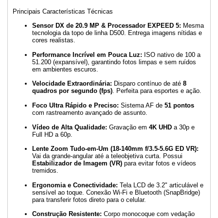
Principais Características Técnicas
Sensor DX de 20.9 MP & Processador EXPEED 5:
Mesma
tecnologia da topo de linha D500. Entrega imagens nítidas e
cores realistas.
Performance Incrível em Pouca Luz:
ISO nativo de 100 a
51.200 (expansível), garantindo fotos limpas e sem ruídos
em ambientes escuros.
Velocidade Extraordinária:
Disparo contínuo de até
8
quadros por segundo (fps)
. Perfeita para esportes e ação.
Foco Ultra Rápido e Preciso:
Sistema AF de
51 pontos
com rastreamento avançado de assunto.
Vídeo de Alta Qualidade:
Gravação em
4K UHD
a 30p e
Full HD a 60p.
Lente Zoom Tudo-em-Um (18-140mm f/3.5-5.6G ED VR):
Vai da grande-angular até a teleobjetiva curta. Possui
Estabilizador de Imagem (VR)
para evitar fotos e vídeos
tremidos.
Ergonomia e Conectividade:
Tela LCD de 3.2" articulável e
sensível ao toque. Conexão Wi-Fi e Bluetooth (SnapBridge)
para transferir fotos direto para o celular.
Construção Resistente:
Corpo monocoque com vedação