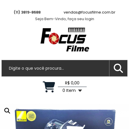
Frederico B.
acabou de comprar!
Lente Canon EF-S 55-250mm f/4-5.6 IS II -
USADA
(11) 3819-8688
vendas@focusfilme.com.br
Seja Bem-Vindo, faça seu login
Há 4 horas
R$ 0,00
0 Item