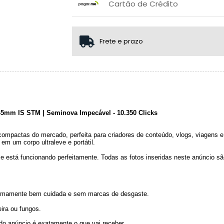
.
.
Cartão de Crédito
.
.
1x sem juros de R$ 3.599,95
2x sem juros de R$ 1.799,98
Frete e prazo
3x sem juros de R$ 1.199,98
.
.
45mm IS STM | Seminova Impecável - 10.350 Clicks
pactas do mercado, perfeita para criadores de conteúdo, vlogs, viagens e en
em um corpo ultraleve e portátil
.
o e está funcionando perfeitamente. Todas as fotos inseridas neste anúncio s
emamente bem cuidada e sem marcas de desgaste.
ira ou fungos.
do anúncio é exatamente o que vai receber.