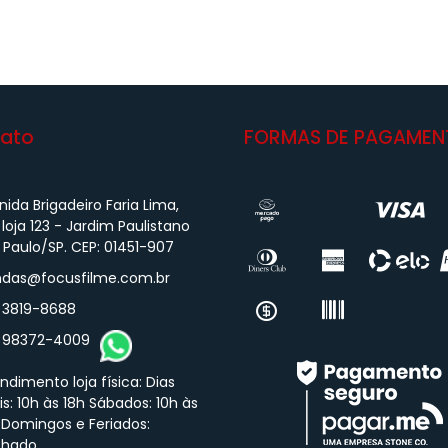
ato
FORMAS DE PAGAMEN
ida Brigadeiro Faria Lima,
 loja 123 - Jardim Paulistano
 Paulo/SP. CEP: 01451-907
das@focusfilme.com.br
) 3819-8688
) 98372-4009
ndimento loja física: Dias
is: 10h às 18h Sábados: 10h às
 Domingos e Feriados:
chado