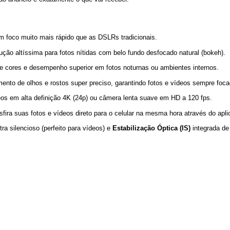
m foco muito mais rápido que as DSLRs tradicionais.
ução altíssima para fotos nítidas com belo fundo desfocado natural (bokeh).
e cores e desempenho superior em fotos noturnas ou ambientes internos.
mento de olhos e rostos super preciso, garantindo fotos e vídeos sempre foc
os em alta definição 4K (24p) ou câmera lenta suave em HD a 120 fps.
sfira suas fotos e vídeos direto para o celular na mesma hora através do apl
ra silencioso (perfeito para vídeos) e
Estabilização Óptica (IS)
integrada de