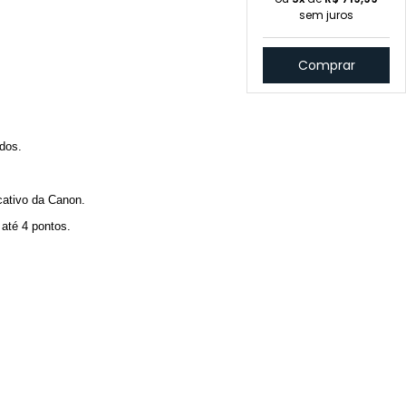
sem juros
Comprar
ados.
icativo da Canon.
 até 4 pontos.