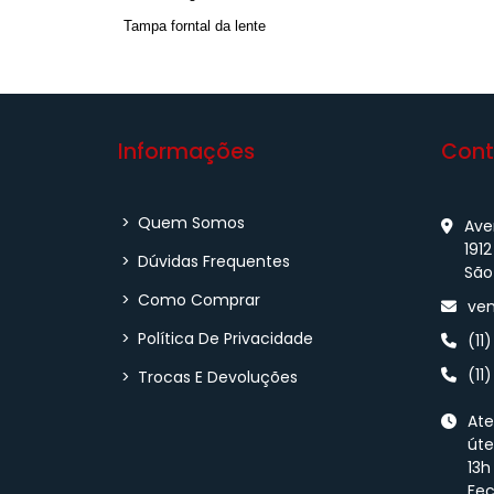
Tampa forntal da lente
Informações
Cont
>
Quem Somos
Aven
1912
>
Dúvidas Frequentes
São
>
Como Comprar
ven
>
Política De Privacidade
(11
(11
>
Trocas E Devoluções
Ate
úte
13h
Fe