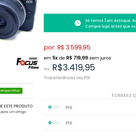
1
Só temos
em estoque. Ad
Compre logo antes que ac
por: R$
3.599,95
em
5x
de
R$
719,99
sem juros
R$3.419,95
ou
Transferência via PIX
ompartilhar
FORMAS 
UE ESTE PRODUTO
PIX
e para um amigo
1x sem juros de R$ 3.419,95
.
.
.
.
PIX
.
.
1x sem juros de R$ 3.419,95
.
.