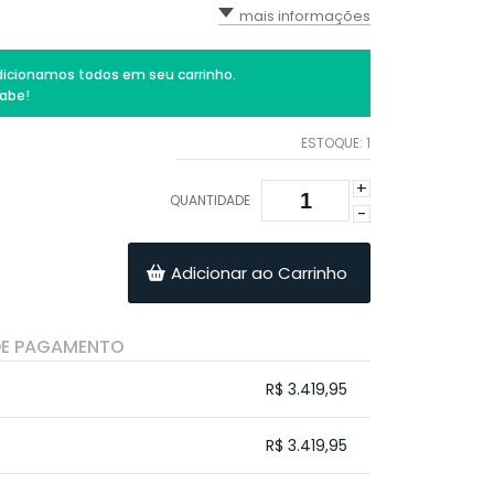
mais informações
icionamos todos em seu carrinho.
abe!
ESTOQUE:
1
+
QUANTIDADE
-
Adicionar ao Carrinho
DE PAGAMENTO
R$ 3.419,95
.
.
.
.
R$ 3.419,95
.
.
.