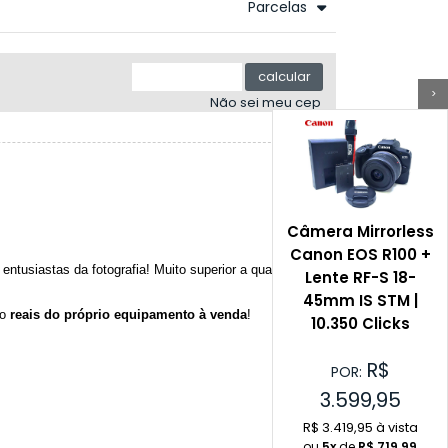
.
.
Parcelas
.
4x sem juros de R$ 899,99
.
.
5x sem juros de R$ 719,99
.
calcular
.
>
Não sei meu cep
.
Câmera Mirrorless
Canon EOS R100 +
tusiastas da fotografia! Muito superior a qualquer
Lente RF-S 18-
45mm IS STM |
ão
reais do próprio equipamento à venda
!
10.350 Clicks
R$
POR:
3.599,95
R$ 3.419,95 à vista
ou
5x
de
R$
719,99