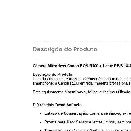
Descrição do Produto
Câmera Mirrorless Canon EOS R100
+ Lente RF-S 18-
Descrição do Produto
Uma das melhores e mais modernas câmeras mirrorless com
smartphone, a Canon R100
entrega imagens profissionais 
Este equipamento é
seminovo
, foi pouquíssimo utilizad
Diferenciais Deste Anúncio
Estado de Conservação
: Câmera seminova, extr
Pronta para Uso
: Sensor e lentes limpos, sem poe
Transparência
: O que você vê nas imagens reais 