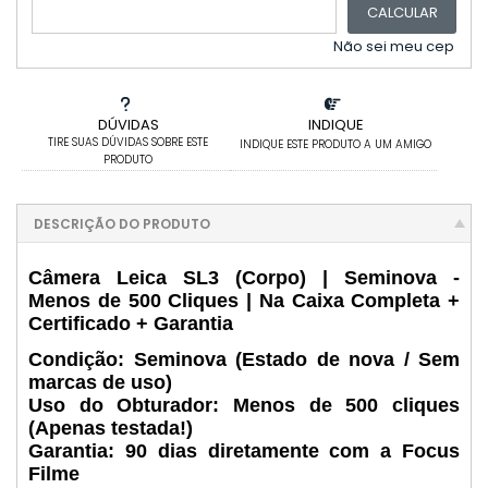
.
CALCULAR
4x sem juros de R$ 10.749,99
.
5x sem juros de R$ 8.599,99
.
Não sei meu cep
DÚVIDAS
INDIQUE
TIRE SUAS DÚVIDAS SOBRE ESTE
INDIQUE ESTE PRODUTO A UM AMIGO
PRODUTO
DESCRIÇÃO DO PRODUTO
Câmera Leica SL3 (Corpo) | Seminova -
Menos de 500 Cliques | Na Caixa Completa +
Certificado + Garantia
Condição:
Seminova (Estado de nova / Sem
marcas de uso)
Uso do Obturador:
Menos de
500 cliques
(Apenas testada!)
Garantia:
90 dias diretamente com a
Focus
Filme