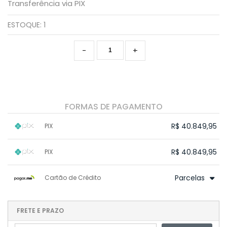
Transferência via PIX
ESTOQUE:
1
-
+
FORMAS DE PAGAMENTO
R$ 40.849,95
PIX
1x sem juros de R$ 40.849,95
.
.
.
.
R$ 40.849,95
PIX
.
.
.
.
.
.
.
1x sem juros de R$ 40.849,95
.
.
.
.
Parcelas
Cartão de Crédito
.
.
.
.
.
.
.
1x sem juros de R$ 42.999,95
.
.
2x sem juros de R$ 21.499,98
FRETE E PRAZO
.
3x sem juros de R$ 14.333,32
.