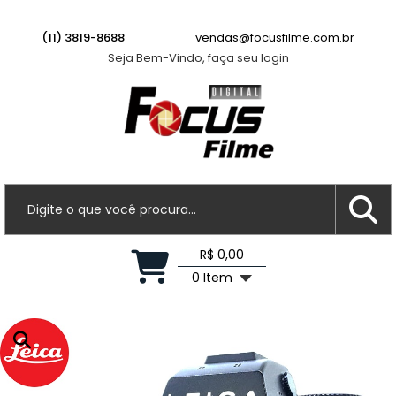
Leopoldo A.
acabou de comprar!
Parasol JJC LH-73 - Genérico do Parasol
(11) 3819-8688
vendas@focusfilme.com.br
Canon ET-73
Seja Bem-Vindo, faça seu login
Há 1 minuto
R$ 0,00
0 Item