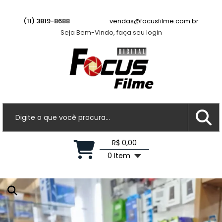
Drone DJI 049 Avata 2 Fly More Combo (3
baterias) (DJI Goggles 3 & Motion 3) BR
(11) 3819-8688
vendas@focusfilme.com.br
Há algumas horas
Seja Bem-Vindo, faça seu login
R$ 0,00
0 Item