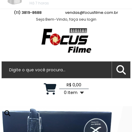
Jorge J.
acabou de comprar!
Bateria Panasonic DMW-BLK22
(11) 3819-8688
vendas@focusfilme.com.br
Seja Bem-Vindo, faça seu login
Há 7 horas
R$ 0,00
0 Item