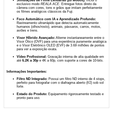
Simulações de Filme Lendárias (20 Modos):
Inclui o
exclusivo modo
REALA ACE
. Entregue fotos direto da
câmera com cores, tons e grãos que imitam perfeitamente
os filmes analógicos clássicos da Fuji.
Foco Automático com IA e Aprendizado Profundo:
Rastreamento ultrarrápido que detecta automaticamente
humanos (olhos/rosto), animais, pássaros, carros, motos,
aviões e trens.
Visor Híbrido Avançado:
Alterne instantaneamente entre o
Visor Ótico (OVF) para uma experiência puramente analógica
e o Visor Eletrônico OLED (EVF) de 3.69 milhões de pontos
para ver a exposição exata.
Vídeo Profissional:
Gravação interna de alta qualidade em
até
6.2K a 30p
e 4K a 60p, com suporte a cores de 10-bits.
Informações Importantes:
Filtro ND Integrado:
Possui um filtro ND interno de 4 stops,
perfeito para fotografar com o diafragma aberto (f/2) sob sol
forte.
Estado do Produto:
Equipamento rigorosamente testado e
pronto para uso.