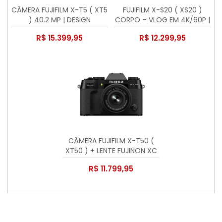
CÂMERA FUJIFILM X-T5 ( XT5
FUJIFILM X-S20 ( XS20 )
) 40.2 MP | DESIGN
CORPO – VLOG EM 4K/60P |
CLÁSSICO | VÍDEO 6.2K
BATERIA DE LONGA
R$ 15.399,95
R$ 12.299,95
DURAÇÃO | VÍDEO 6.2K
CÂMERA FUJIFILM X-T50 (
XT50 ) + LENTE FUJINON XC
15-45mm f/3.5-5.6 OIS PZ
R$ 11.799,95