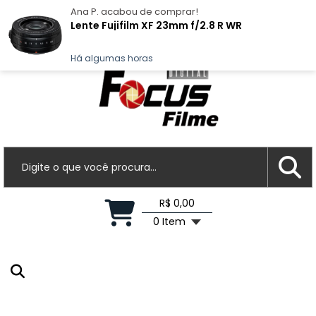
Ana P.
acabou de comprar!
Lente Fujifilm XF 23mm f/2.8 R WR
(11) 3819-8688
vendas@focusfilme.com.br
Seja Bem-Vindo, faça seu login
Há algumas horas
R$ 0,00
0 Item