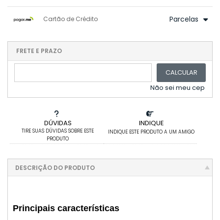
.
.
.
1x sem juros de R$ 6.649,95
.
.
.
.
Parcelas
Cartão de Crédito
.
.
.
.
.
.
.
1x sem juros de R$ 6.999,95
.
.
2x sem juros de R$ 3.499,98
FRETE E PRAZO
.
3x sem juros de R$ 2.333,32
.
.
CALCULAR
4x sem juros de R$ 1.749,99
.
5x sem juros de R$ 1.399,99
.
Não sei meu cep
DÚVIDAS
INDIQUE
TIRE SUAS DÚVIDAS SOBRE ESTE
INDIQUE ESTE PRODUTO A UM AMIGO
PRODUTO
DESCRIÇÃO DO PRODUTO
Principais características