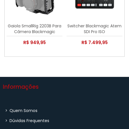
Gaiola SmallRig 2203B Para
Switcher Blackmagic Atem
Câmera Blackmagic
SDI Pro ISO
Pocket Cinema Camera
R$ 949,95
R$ 7.499,95
6K/4K
Informações
>
Quem Somos
>
Dúvidas Frequentes