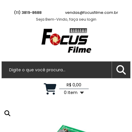
Câmera Digital Leica D-Lux 8 (preta)
(11) 3819-8688
vendas@focusfilme.com.br
Há 7 horas
Seja Bem-Vindo, faça seu login
R$ 0,00
0 Item