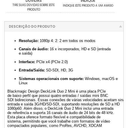
DÚVIDAS
INDIQUE
TIRE SUAS DÚVIDAS SOBRE ESTE
INDIQUE ESTE PRODUTO A UM AMIGO
PRODUTO
DESCRIÇÃO DO PRODUTO
Resolução
:
1080p 4: 2: 2 em todos os modos
Canais de áudio
:
16 x incorporados, HD e SD (entrada
e saída)
Interface:
PCIe x4 (PCIe 2.0)
Entrada/Saída:
SD-SDI, HD, 3G
Sistemas operacionais com
suporte:
Windows, macOS e
Linux
Blackmagic Design DeckLink Duo 2 Mini é uma placa PCIe
de baixo perfil que possui quatro entradas / saídas mini BNC
SDI bidirecionais. Essas conexões de várias velocidades aceitam sinais
entrada e saída 3G/HD/SD-SDI, suportando resoluções de SD a HD
1080p60. Além disso, o DeckLink Duo 2 Mini inclui uma entrada
de referência e suporta 16 canais de áudio de 24 bits de 48 kHz.
Esta placa oferece formato flexível e compatibilidade de
sistema, permitindo que você trabalhe com formatos de vídeo
compactados populares, como ProRes, AVCHD, XDCAM